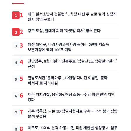
1
대구 달서소방서 펌뷸런스, 차량 대신 두 발로 달려 심정지
환자 생명 구했다
2
광주 도심, 열대야 피해 '하룻밤 피서' 명소 뜬다
3
대전 대덕구, 나라사랑과학사랑 동아리 2년째 저소득
보훈가정에 백미 100포 기탁
4
전남광주, 8월 이달의 전통주로 '섬달천9도 생황칠막걸리'
선정
5
전남도서관 '문화마루', 12만명 다녀간 여름철 '문화
피서지'로 자리매김
6
제주 자치경찰, 용담2동 현장 소통…주민 의견 반영 치안
강화
7
제주 백록담, 드론 3D 정밀지형자료 구축…낙석·붕괴 정량
분석 첫걸음
8
제주도, AI:ON 본격 가동… 전 직원 개인별 생성형 AI 업무