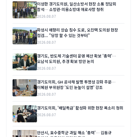
이성한 경기도의원, 일산소방서 현장 소통 정담회
참석… 소방관·의용소방대 애로사항 청취
2026.08.07
화성시 매향리 상습 침수 도로, 오진택 도의원 현장
점검... "당장 할 수 있는 것부터"
2026.08.07
경기도, 반도체 기술센터 운영 예산 확보 '총력'…
오남석 도의원, 추경 확보 방안 논의
2026.08.07
경기도의회, GH 공사채 발행 투명성 강화 주문…
이혜원 부위원장 '도민 눈높이 설명' 강조
2026.08.07
경기도의회, '배달특급' 활성화 위한 현장 목소리 청취
2026.08.07
안산시, 호수중학군 과밀 해소 '총력'… 김동규