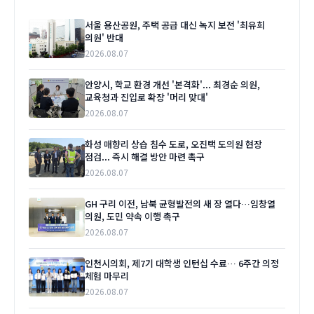
서울 용산공원, 주택 공급 대신 녹지 보전 '최유희
의원' 반대
2026.08.07
안양시, 학교 환경 개선 '본격화'... 최경순 의원,
교육청과 진입로 확장 '머리 맞대'
2026.08.07
화성 매향리 상습 침수 도로, 오진택 도의원 현장
점검... 즉시 해결 방안 마련 촉구
2026.08.07
GH 구리 이전, 남북 균형발전의 새 장 열다…임창열
의원, 도민 약속 이행 촉구
2026.08.07
인천시의회, 제7기 대학생 인턴십 수료… 6주간 의정
체험 마무리
2026.08.07