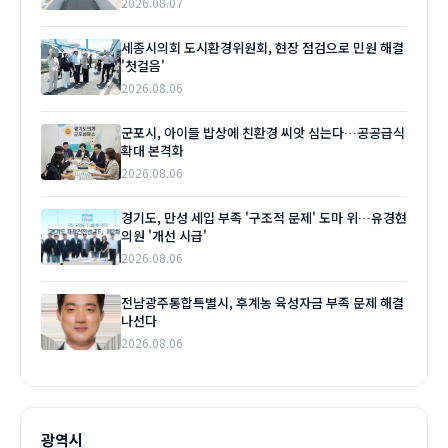
2026.08.07
세종시의회 도시환경위원회, 현장 점검으로 민원 해결
'첫걸음'
2026.08.06
군포시, 아이들 밥상에 친환경 씨앗 심는다…공공급식
확대 본격화
2026.08.06
경기도, 만성 세입 부족 '구조적 문제' 도마 위…유경현
의원 '개선 시급'
2026.08.06
전남광주통합특별시, 후계농 육성자금 부족 문제 해결
나선다
2026.08.06
광역시