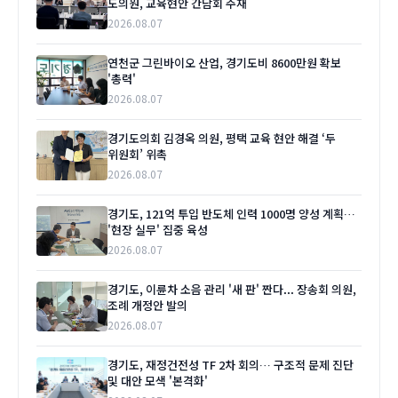
도의원, 교육현안 간담회 주재
2026.08.07
연천군 그린바이오 산업, 경기도비 8600만원 확보
'총력'
2026.08.07
경기도의회 김경옥 의원, 평택 교육 현안 해결 ‘두
위원회’ 위촉
2026.08.07
경기도, 121억 투입 반도체 인력 1000명 양성 계획…
'현장 실무' 집중 육성
2026.08.07
경기도, 이륜차 소음 관리 '새 판' 짠다... 장송회 의원,
조례 개정안 발의
2026.08.07
경기도, 재정건전성 TF 2차 회의… 구조적 문제 진단
및 대안 모색 '본격화'