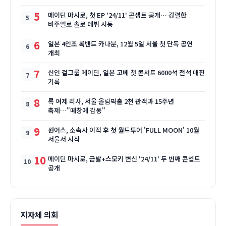
5
메이딘 마시로, 첫 EP '24/11' 콘셉트 공개… 강렬한
비주얼로 솔로 데뷔 시동
6
일본 4인조 록밴드 카나분, 12월 5일 서울 첫 단독 공연
개최
7
신인 걸그룹 메이딘, 일본 고베 첫 콘서트 6000석 전석 매진
기록
8
록 여제 리사, 서울 올림픽홀 2천 관객과 15주년
축제…"떼창에 감동"
9
원어스, 소속사 이적 후 첫 월드투어 'FULL MOON' 10월
서울서 시작
10
메이딘 마시로, 금발+스모키 변신 '24/11' 두 번째 콘셉트
공개
지자체 의회