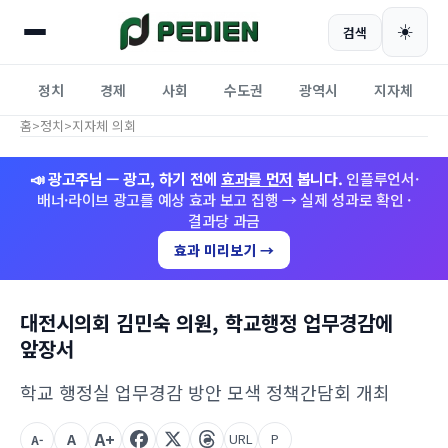
☀️
검색
정치
경제
사회
수도권
광역시
지자체
홈
>
정치
>
지자체 의회
📣 광고주님 — 광고, 하기 전에
효과를 먼저
봅니다.
인플루언서·
배너·라이브 광고를 예상 효과 보고 집행 → 실제 성과로 확인 ·
결과당 과금
효과 미리보기 →
대전시의회 김민숙 의원, 학교행정 업무경감에
앞장서
학교 행정실 업무경감 방안 모색 정책간담회 개최
A+
A
URL
P
A-