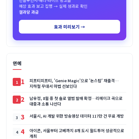
인플루언서·배너·라이브 광고를
예상 효과 보고 집행 → 실제 성과로 확인
결과당 과금
효과 미리보기 →
연예
1
피프티피프티, 'Genie Magic'으로 '논스탑' 재출격…
지하철 무대서 마법 선보인다
2
남유정, 8월 중 첫 솔로 앨범 발매 확정…리메이크 곡으로
대중과 소통 나선다
3
서울시, AI 개발 위한 방송영상 데이터 117만 건 무료 개방
4
아이콘, 서울부터 고베까지 8개 도시 월드투어 성공적으로
개최