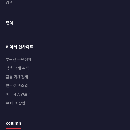
강원
연예
데이터 인사이트
부동산·주택정책
정책·규제 추적
금융·가계경제
인구·지역소멸
에너지·AI인프라
AI·테크 산업
column