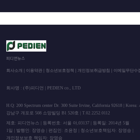
피디언뉴스
회사소개
|
이용약관
|
청소년보호정책
|
개인정보취급방침
|
이메일무단수
회사명 : (주)피디언 | PEDIEN co., L
H.Q: 200 Spectrum center Dr. 300 Suite Irvine, California 92618 | Korea
강남구 개포로 508 소망빌딩 B1 520호 | T.02.2252.0112
제호: 피디언뉴스 | 등록번호: 서울 아,03137 | 등록일: 2014년 5월
1일 | 발행인: 장영승 | 편집인: 조윤정 | 청소년보호책임자: 장영승 |
개인정보보호 책임자: 장영승