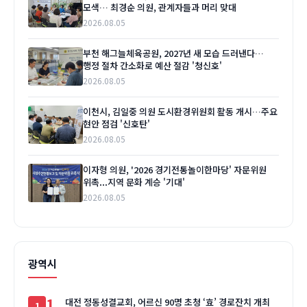
모색… 최경순 의원, 관계자들과 머리 맞대
2026.08.05
부천 해그늘체육공원, 2027년 새 모습 드러낸다…
행정 절차 간소화로 예산 절감 '청신호'
2026.08.05
이천시, 김일중 의원 도시환경위원회 활동 개시…주요
현안 점검 '신호탄'
2026.08.05
이자형 의원, '2026 경기전통놀이한마당' 자문위원
위촉...지역 문화 계승 '기대'
2026.08.05
광역시
1
대전 정동성결교회, 어르신 90명 초청 ‘효’ 경로잔치 개최