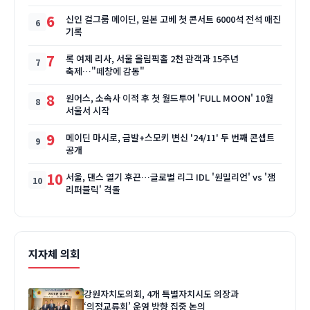
6
신인 걸그룹 메이딘, 일본 고베 첫 콘서트 6000석 전석 매진
기록
7
록 여제 리사, 서울 올림픽홀 2천 관객과 15주년
축제…"떼창에 감동"
8
원어스, 소속사 이적 후 첫 월드투어 'FULL MOON' 10월
서울서 시작
9
메이딘 마시로, 금발+스모키 변신 '24/11' 두 번째 콘셉트
공개
10
서울, 댄스 열기 후끈…글로벌 리그 IDL '원밀리언' vs '잼
리퍼블릭' 격돌
지자체 의회
강원자치도의회, 4개 특별자치시도 의장과
‘의정교류회’ 운영 방향 집중 논의