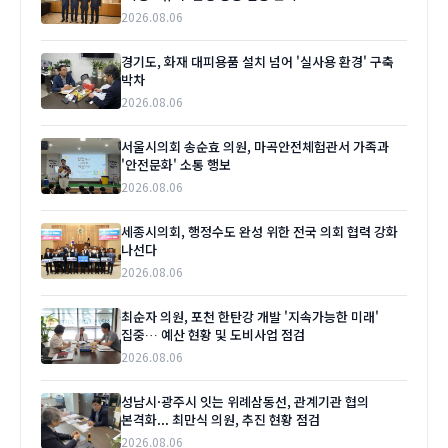
2026.08.06
경기도, 화재 대피용품 설치 넘어 '실사용 환경' 구축
박차
2026.08.06
서울시의회 송순효 의원, 마곡안전체험관서 가족과
'안전문화' 소통 행보
2026.08.06
세종시의회, 행정수도 완성 위한 전국 의회 협력 강화
나선다
2026.08.06
최순자 의원, 포천 한탄강 개발 '지속가능한 미래'
집중… 예산 현황 및 도비사업 점검
2026.08.06
성남시·광주시 잇는 위례삼동선, 관계기관 협의
본격화... 최만식 의원, 추진 현황 점검
2026.08.06