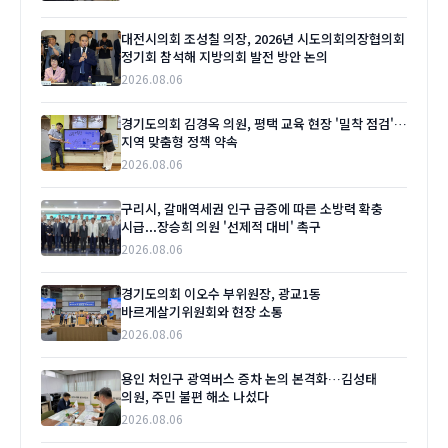
대전시의회 조성칠 의장, 2026년 시도의회의장협의회
정기회 참석해 지방의회 발전 방안 논의
2026.08.06
경기도의회 김경옥 의원, 평택 교육 현장 '밀착 점검'…
지역 맞춤형 정책 약속
2026.08.06
구리시, 갈매역세권 인구 급증에 따른 소방력 확충
시급...장승희 의원 '선제적 대비' 촉구
2026.08.06
경기도의회 이오수 부위원장, 광교1동
바르게살기위원회와 현장 소통
2026.08.06
용인 처인구 광역버스 증차 논의 본격화…김성태
의원, 주민 불편 해소 나섰다
2026.08.06