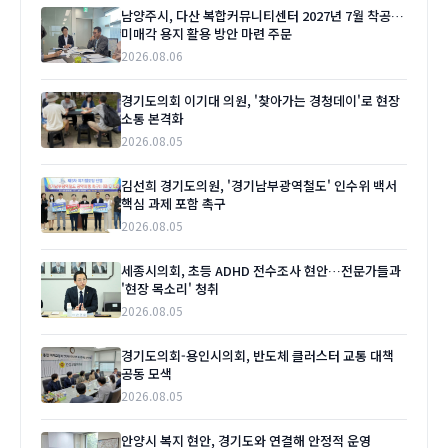
남양주시, 다산 복합커뮤니티센터 2027년 7월 착공…
미매각 용지 활용 방안 마련 주문
2026.08.06
경기도의회 이기대 의원, '찾아가는 경청데이'로 현장
소통 본격화
2026.08.05
김선희 경기도의원, '경기남부광역철도' 인수위 백서
핵심 과제 포함 촉구
2026.08.05
세종시의회, 초등 ADHD 전수조사 현안…전문가들과
'현장 목소리' 청취
2026.08.05
경기도의회-용인시의회, 반도체 클러스터 교통 대책
공동 모색
2026.08.05
안양시 복지 현안, 경기도와 연결해 안정적 운영