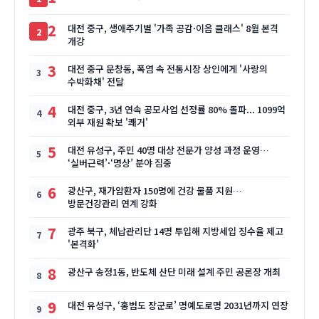
2
대전 중구, 생애주기별 '가족 공감·이음 클래스' 8월 본격
개강
3
대전 중구 문창동, 폭염 속 전통시장 상인에게 '사랑의
수박화채' 전달
4
대전 중구, 3년 연속 공모사업 선정률 80% 돌파... 1099억
외부 재원 확보 '쾌거'
5
대전 유성구, 주민 40명 대상 전문가 양성 과정 운영…
‘실버근력’·‘명상’ 분야 집중
6
광산구, 재가암환자 150명에 건강 물품 지원…
방문건강관리 연계 강화
7
광주 북구, 체납관리단 14명 투입해 지방세입 징수율 제고
'본격화'
8
광산구 송정1동, 반도체 산단 미래 설계 주민 공론장 개최
9
대전 유성구, ‘홍범도 장군로’ 명예도로명 2031년까지 연장