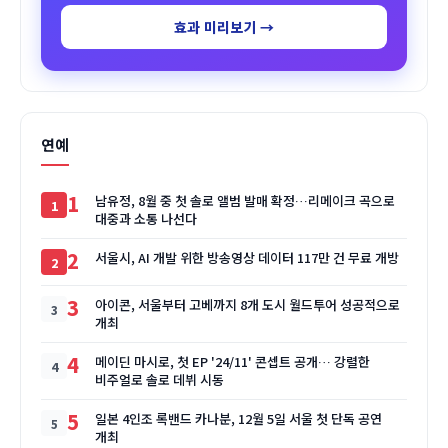
효과 미리보기 →
연예
1
남유정, 8월 중 첫 솔로 앨범 발매 확정…리메이크 곡으로
대중과 소통 나선다
2
서울시, AI 개발 위한 방송영상 데이터 117만 건 무료 개방
3
아이콘, 서울부터 고베까지 8개 도시 월드투어 성공적으로
개최
4
메이딘 마시로, 첫 EP '24/11' 콘셉트 공개… 강렬한
비주얼로 솔로 데뷔 시동
5
일본 4인조 록밴드 카나분, 12월 5일 서울 첫 단독 공연
개최