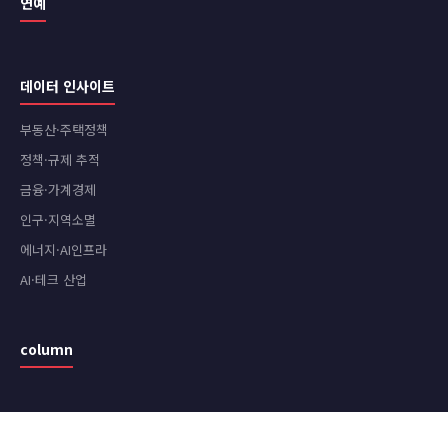
연예
데이터 인사이트
부동산·주택정책
정책·규제 추적
금융·가계경제
인구·지역소멸
에너지·AI인프라
AI·테크 산업
column