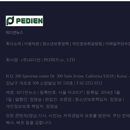
피디언뉴스
회사소개
|
이용약관
|
청소년보호정책
|
개인정보취급방침
|
이메일무단수
회사명 : (주)피디언 | PEDIEN co., L
H.Q: 200 Spectrum center Dr. 300 Suite Irvine, California 92618 | Korea
강남구 개포로 508 소망빌딩 B1 520호 | T.02.2252.0112
제호: 피디언뉴스 | 등록번호: 서울 아,03137 | 등록일: 2014년 5월
1일 | 발행인: 장영승 | 편집인: 조윤정 | 청소년보호책임자: 장영승 |
개인정보보호 책임자: 장영승
모든 콘텐츠(영상,기사, 사진)는 저작권법의 보호를 받은바, 무단 전
복사, 배포 등을 금합니