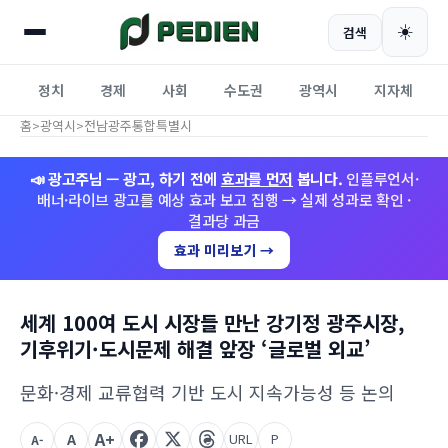
☀️
검색
정치
경제
사회
수도권
광역시
지자체
홈
>
광역시
>
전남광주통합특별시
📣 광고주님 — 광고, 하기 전에
효과를 먼저
봅니다.
인플루언서·
배너·라이브 광고를 예상 효과 보고 집행 → 실제 성과로 확인 ·
결과당 과금
효과 미리보기 →
세계 100여 도시 시장들 만난 강기정 광주시장,
기후위기·도시문제 해결 앞장 ‘글로벌 외교’
문화·경제 교류협력 기반 도시 지속가능성 등 논의
A+
A
URL
P
A-