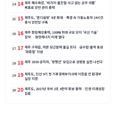
14
제주 해수욕장, '바가지·불친절·사고 없는 삼무 여름'
목표로 안전 관리 총력
15
제주도, '혼디쉼팡' 9곳 확대…폭염 속 이동노동자 24시간
휴식 안전망 구축
16
제주 한림해상풍력, 100㎿ 최대 규모 단지 '국산 기술'
집약… 청정에너지 미래 열다
17
제주 구좌읍, 마른 당근밭에 물길 트다…급수탑·물차 동원
'파종철' 지원
18
제주 2030 공직자, '평행선' 모임으로 성평등 실천 나선다
19
제주도, 민선 9기 첫 기후경제부지사에 이창흠 전 환경부
실장 지명
20
제주도, 2027년 국비 2조 4천억 확보 총력…민생·미래성장
집중