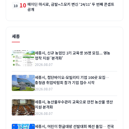
10
메이딘 마시로, 금발+스모키 변신 '24/11' 두 번째 콘셉트
공개
세종
세종시, 신규 농업인 2기 교육생 35명 모집... 영농
정착 지원 '본격화'
2026.08.07
세종시, 첨단바이오·모빌리티 기업 100곳 모집…
충청권 취업박람회 참가 기업 접수 시작
2026.08.07
세종시, 농산물우수관리 교육으로 안전 농산물 생산
지원 본격화
2026.08.07
세종시, 어린이 한글대왕 선발대회 예선 돌입… 전국