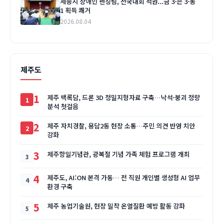
세종시 장애인 펜싱팀, 전국대회 석권...금 3·은 3·동
1 획득 쾌거
2026.08.04
제주도
1
제주 백록담, 드론 3D 정밀지형자료 구축…낙석·붕괴 정량
분석 첫걸음
2
제주 자치경찰, 용담2동 현장 소통…주민 의견 반영 치안
강화
3
제주항일기념관, 광복절 기념 가족 체험 프로그램 개최
4
제주도, AI:ON 본격 가동… 전 직원 개인별 생성형 AI 업무
환경 구축
5
제주 농업기술원, 현장 밀착 온열질환 예방 활동 강화