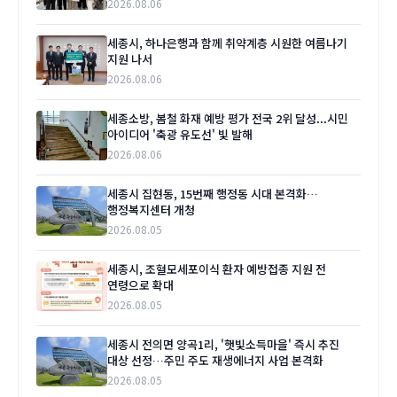
2026.08.06
세종시, 하나은행과 함께 취약계층 시원한 여름나기
지원 나서
2026.08.06
세종소방, 봄철 화재 예방 평가 전국 2위 달성...시민
아이디어 '축광 유도선' 빛 발해
2026.08.06
세종시 집현동, 15번째 행정동 시대 본격화…
행정복지센터 개청
2026.08.05
세종시, 조혈모세포이식 환자 예방접종 지원 전
연령으로 확대
2026.08.05
세종시 전의면 양곡1리, '햇빛소득마을' 즉시 추진
대상 선정…주민 주도 재생에너지 사업 본격화
2026.08.05