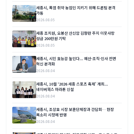
세종시, 폭염 취약 농업인 지키기 위해 드론팀 본격
가동
2026.08.05
세종 조치원, 오봉산 산신암 김향란 주지 이웃사랑
성금 200만원 기탁
2026.08.05
세종시, 시민 효능감 높인다... 예산·조직·인사 전면
혁신 본격화
2026.08.04
세종시, 10월 '2026 세종 스포츠 축제' 개최...
네이버웍스 마라톤 신설
2026.08.04
세종시, 조상호 시장 보훈단체장과 간담회… 현장
목소리 시정에 반영
2026.08.04