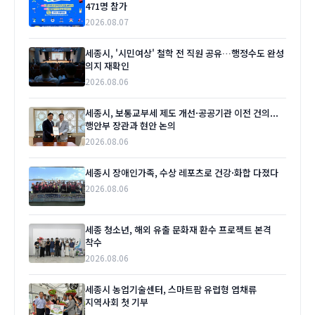
471명 참가
2026.08.07
세종시, '시민여상' 철학 전 직원 공유…행정수도 완성
의지 재확인
2026.08.06
세종시, 보통교부세 제도 개선·공공기관 이전 건의...
행안부 장관과 현안 논의
2026.08.06
세종시 장애인가족, 수상 레포츠로 건강·화합 다졌다
2026.08.06
세종 청소년, 해외 유출 문화재 환수 프로젝트 본격
착수
2026.08.06
세종시 농업기술센터, 스마트팜 유럽형 엽채류
지역사회 첫 기부