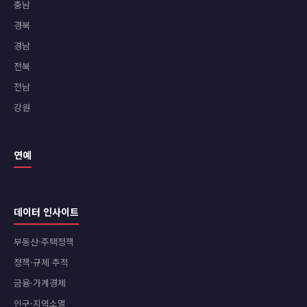
충남
경북
경남
전북
전남
강원
연예
데이터 인사이트
부동산·주택정책
정책·규제 추적
금융·가계경제
인구·지역소멸