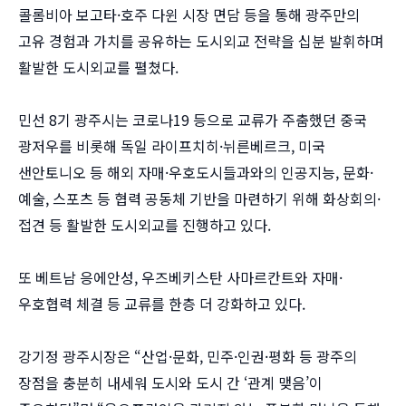
콜롬비아 보고타·호주 다윈 시장 면담 등을 통해 광주만의
고유 경험과 가치를 공유하는 도시외교 전략을 십분 발휘하며
활발한 도시외교를 펼쳤다.
민선 8기 광주시는 코로나19 등으로 교류가 주춤했던 중국
광저우를 비롯해 독일 라이프치히·뉘른베르크, 미국
샌안토니오 등 해외 자매·우호도시들과와의 인공지능, 문화·
예술, 스포츠 등 협력 공동체 기반을 마련하기 위해 화상회의·
접견 등 활발한 도시외교를 진행하고 있다.
또 베트남 응에안성, 우즈베키스탄 사마르칸트와 자매·
우호협력 체결 등 교류를 한층 더 강화하고 있다.
강기정 광주시장은 “산업·문화, 민주·인권·평화 등 광주의
장점을 충분히 내세워 도시와 도시 간 ‘관계 맺음’이