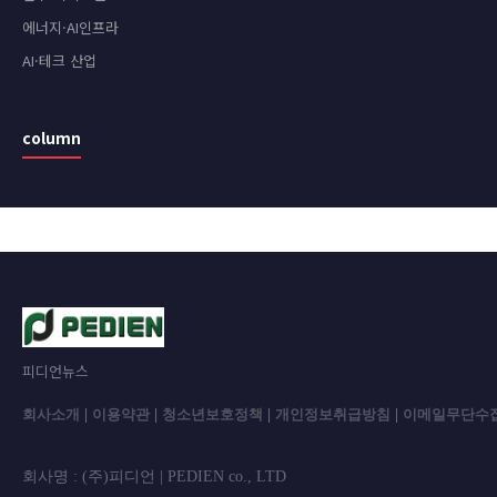
에너지·AI인프라
AI·테크 산업
column
피디언뉴스
회사소개
|
이용약관
|
청소년보호정책
|
개인정보취급방침
|
이메일무단수
회사명 : (주)피디언 | PEDIEN co., L