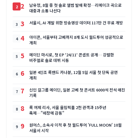
2
남유정, 8월 중 첫 솔로 앨범 발매 확정…리메이크 곡으로
대중과 소통 나선다
3
서울시, AI 개발 위한 방송영상 데이터 117만 건 무료 개방
4
아이콘, 서울부터 고베까지 8개 도시 월드투어 성공적으로
개최
5
메이딘 마시로, 첫 EP '24/11' 콘셉트 공개… 강렬한
비주얼로 솔로 데뷔 시동
6
일본 4인조 록밴드 카나분, 12월 5일 서울 첫 단독 공연
개최
7
신인 걸그룹 메이딘, 일본 고베 첫 콘서트 6000석 전석 매진
기록
8
록 여제 리사, 서울 올림픽홀 2천 관객과 15주년
축제…"떼창에 감동"
9
원어스, 소속사 이적 후 첫 월드투어 'FULL MOON' 10월
서울서 시작