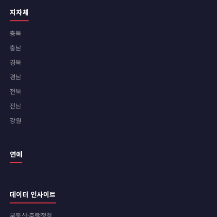
지자체
충북
충남
경북
경남
전북
전남
강원
연예
데이터 인사이트
부동산·주택정책