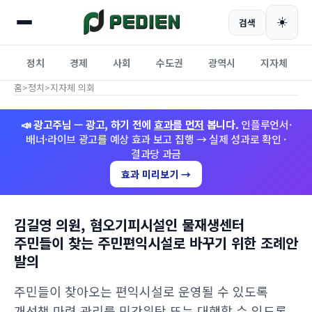
☀️
검색
정치
경제
사회
수도권
광역시
지자체
홈
>
정치
>
지자체 의회
📣 광고주님 — 광고, 하기 전에
효과를 먼저
봅니다.
인플루언서·
배너·라이브 광고를 예상 효과 보고 집행 → 실제 성과로 확인 ·
결과당 과금
효과 미리보기 →
김길영 의원, 혐오기피시설인 물재생센터
주민들이 찾는 주민편익시설로 바꾸기 위한 조례안
발의
주민들이 찾아오는 편익시설로 운영될 수 있도록
개선책 마련.관리를 민간위탁 또는 대행할 수 있도록