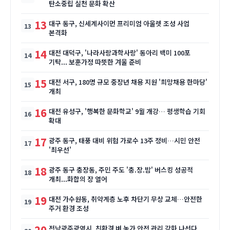
탄소중립 실천 문화 확산
13
대구 동구, 신세계사이먼 프리미엄 아울렛 조성 사업
본격화
14
대전 대덕구, '나라사랑과학사랑' 동아리 백미 100포
기탁... 보훈가정 따뜻한 겨울 준비
15
대전 서구, 180명 규모 중장년 채용 지원 '희망채용 한마당'
개최
16
대전 유성구, '행복한 문화학교' 9월 개강… 평생학습 기회
확대
17
광주 동구, 태풍 대비 위험 가로수 13주 정비…시민 안전
'최우선'
18
광주 동구 충장동, 주민 주도 '충.장.밤' 버스킹 성공적
개최...화합의 장 열어
19
대전 가수원동, 취약계층 노후 차단기 무상 교체…안전한
주거 환경 조성
20
전남광주광역시, 친환경 벼 농가 안전 관리 강화 나선다