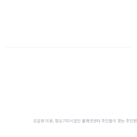
김길영 의원, 혐오기피시설인 물재생센터 주민들이 찾는 주민편