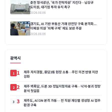
춘천 형석광산, '국가 전략자원' 지킨다…남상규
도의원, 대기업 투자 유치 촉구
2026.08.06
경기도, AI 기반 부동산 거래 안전망 구축 본격화...
이혜원 의원 '피해 구제' 제도 보완 주문
2026.08.06
광역시
1
제주 자치경찰, 용담2동 현장 소통…주민 의견 반영 치안
강화
2
제주 백록담, 드론 3D 정밀지형자료 구축…낙석·붕괴 정량
분석 첫걸음
3
제주도, AI:ON 본격 가동… 전 직원 개인별 생성형 AI 업무
환경 구축