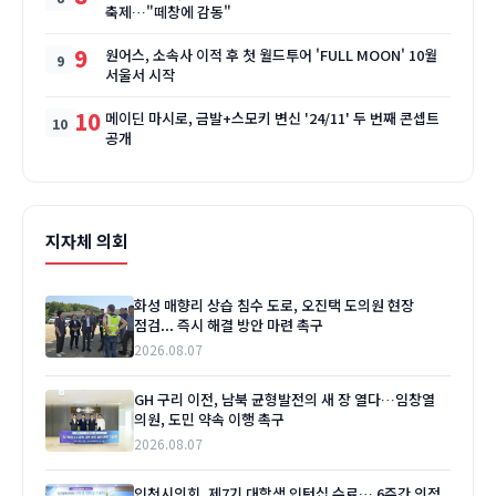
축제…"떼창에 감동"
9
원어스, 소속사 이적 후 첫 월드투어 'FULL MOON' 10월
서울서 시작
10
메이딘 마시로, 금발+스모키 변신 '24/11' 두 번째 콘셉트
공개
지자체 의회
화성 매향리 상습 침수 도로, 오진택 도의원 현장
점검... 즉시 해결 방안 마련 촉구
2026.08.07
GH 구리 이전, 남북 균형발전의 새 장 열다…임창열
의원, 도민 약속 이행 촉구
2026.08.07
인천시의회, 제7기 대학생 인턴십 수료… 6주간 의정