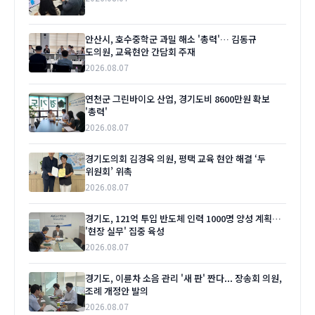
안산시, 호수중학군 과밀 해소 '총력'… 김동규
도의원, 교육현안 간담회 주재
2026.08.07
연천군 그린바이오 산업, 경기도비 8600만원 확보
'총력'
2026.08.07
경기도의회 김경옥 의원, 평택 교육 현안 해결 ‘두
위원회’ 위촉
2026.08.07
경기도, 121억 투입 반도체 인력 1000명 양성 계획…
'현장 실무' 집중 육성
2026.08.07
경기도, 이륜차 소음 관리 '새 판' 짠다... 장송회 의원,
조례 개정안 발의
2026.08.07