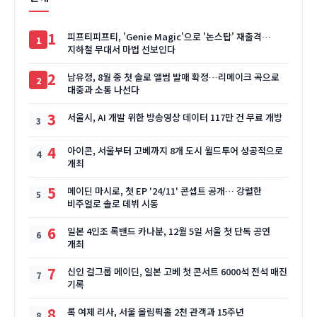
1
피프티피프티, 'Genie Magic'으로 '논스탑' 재출격…
지하철 무대서 마법 선보인다
2
남유정, 8월 중 첫 솔로 앨범 발매 확정…리메이크 곡으로
대중과 소통 나선다
3
서울시, AI 개발 위한 방송영상 데이터 117만 건 무료 개방
4
아이콘, 서울부터 고베까지 8개 도시 월드투어 성공적으로
개최
5
메이딘 마시로, 첫 EP '24/11' 콘셉트 공개… 강렬한
비주얼로 솔로 데뷔 시동
6
일본 4인조 록밴드 카나분, 12월 5일 서울 첫 단독 공연
개최
7
신인 걸그룹 메이딘, 일본 고베 첫 콘서트 6000석 전석 매진
기록
8
록 여제 리사, 서울 올림픽홀 2천 관객과 15주년