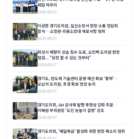
체험 마무리
2026.08.07
이성한 경기도의원, 일산소방서 현장 소통 정담회
참석… 소방관·의용소방대 애로사항 청취
2026.08.07
화성시 매향리 상습 침수 도로, 오진택 도의원 현장
점검... "당장 할 수 있는 것부터"
2026.08.07
경기도, 반도체 기술센터 운영 예산 확보 '총력'…
오남석 도의원, 추경 확보 방안 논의
2026.08.07
경기도의회, GH 공사채 발행 투명성 강화 주문…
이혜원 부위원장 '도민 눈높이 설명' 강조
2026.08.07
경기도의회, '배달특급' 활성화 위한 현장 목소리 청취
2026.08.07