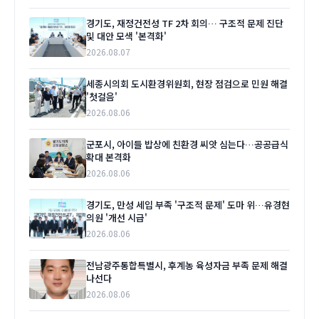
경기도, 재정건전성 TF 2차 회의… 구조적 문제 진단
및 대안 모색 '본격화'
2026.08.07
세종시의회 도시환경위원회, 현장 점검으로 민원 해결
'첫걸음'
2026.08.06
군포시, 아이들 밥상에 친환경 씨앗 심는다…공공급식
확대 본격화
2026.08.06
경기도, 만성 세입 부족 '구조적 문제' 도마 위…유경현
의원 '개선 시급'
2026.08.06
전남광주통합특별시, 후계농 육성자금 부족 문제 해결
나선다
2026.08.06