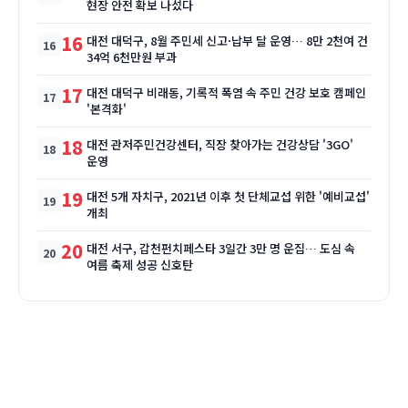
현장 안전 확보 나섰다
16
대전 대덕구, 8월 주민세 신고·납부 달 운영… 8만 2천여 건
34억 6천만원 부과
17
대전 대덕구 비래동, 기록적 폭염 속 주민 건강 보호 캠페인
'본격화'
18
대전 관저주민건강센터, 직장 찾아가는 건강상담 '3GO'
운영
19
대전 5개 자치구, 2021년 이후 첫 단체교섭 위한 '예비교섭'
개최
20
대전 서구, 갑천펀치페스타 3일간 3만 명 운집… 도심 속
여름 축제 성공 신호탄