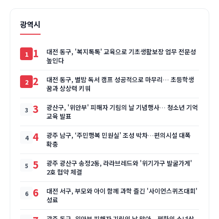
광역시
1
대전 동구, '복지톡톡' 교육으로 기초생활보장 업무 전문성
높인다
2
대전 동구, 별밤 독서 캠프 성공적으로 마무리… 초등학생
꿈과 상상력 키워
3
광산구, '위안부' 피해자 기림의 날 기념행사… 청소년 기억
교육 발표
4
광주 남구, ‘주민행복 민원실’ 조성 박차…편의시설 대폭
확충
5
광주 광산구 송정2동, 라라브레드와 '위기가구 발굴가게'
2호 협약 체결
6
대전 서구, 부모와 아이 함께 과학 즐긴 '사이언스퀴즈대회'
성료
광주 동구, 위안부 피해자 기림의 날 맞아…평화의 소녀상