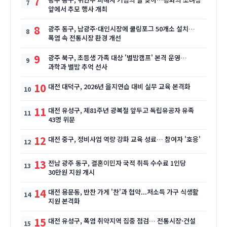
7
앞에서 추모 행사 개최
8
광주 동구, 남광주·대인시장에 쿨링포그 50개소 설치…
폭염 속 전통시장 환경 개선
9
광주 북구, 초등생 가족 대상 '별밤캠프' 본격 운영…
과학과 별밤 추억 선사
10
대전 대덕구, 2026년 을지연습 대비 실무 교육 본격화
11
대전 유성구, 제81주년 광복절 앞두고 독립유공자 유족
43명 위문
12
대전 중구, 정비사업 역량 강화 교육 성료… 참여자 '호응'
13
전남 광주 동구, 결혼이민자 국적 취득 수수료 1인당
30만원 지원 개시
14
대전 용문동, 반찬 가게 '찬'과 협약...저소득 가구 식생활
지원 본격화
15
대전 유성구, 폭염 취약지역 집중 점검… 전통시장·건설