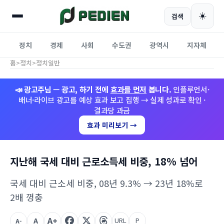
☀️
검색
정치
경제
사회
수도권
광역시
지자체
홈
>
정치
>
정치일반
📣 광고주님 — 광고, 하기 전에
효과를 먼저
봅니다.
인플루언서·
배너·라이브 광고를 예상 효과 보고 집행 → 실제 성과로 확인 ·
결과당 과금
효과 미리보기 →
지난해 국세 대비 근로소득세 비중, 18% 넘어
국세 대비 근소세 비중, 08년 9.3% → 23년 18%로
2배 껑충
A+
A
URL
P
A-