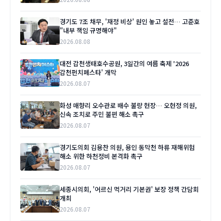
경기도 7조 채무, '재정 비상' 원인 놓고 설전… 고준호
"내부 책임 규명해야"
2026.08.08
대전 갑천생태호수공원, 3일간의 여름 축제 '2026
갑천펀치페스타' 개막
2026.08.07
화성 매향리 오수관로 배수 불량 현장… 오현정 의원,
신속 조치로 주민 불편 해소 촉구
2026.08.07
경기도의회 김용찬 의원, 용인 동막천 하류 재해위험
해소 위한 하천정비 본격화 촉구
2026.08.07
세종시의회, '어르신 먹거리 기본권' 보장 정책 간담회
개최
2026.08.07