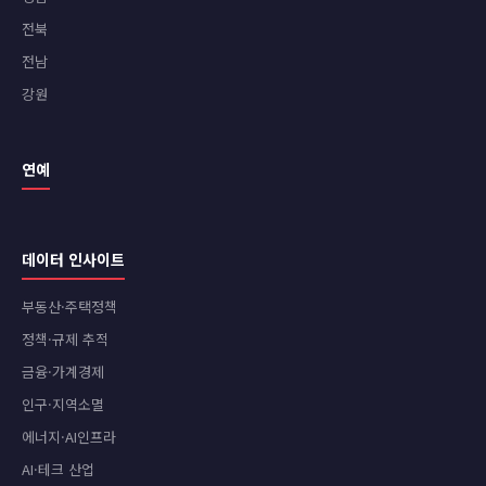
전북
전남
강원
연예
데이터 인사이트
부동산·주택정책
정책·규제 추적
금융·가계경제
인구·지역소멸
에너지·AI인프라
AI·테크 산업