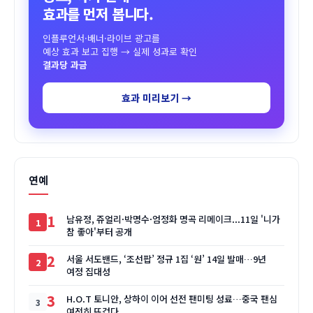
효과를 먼저 봅니다.
인플루언서·배너·라이브 광고를
예상 효과 보고 집행 → 실제 성과로 확인
결과당 과금
효과 미리보기 →
연예
1
남유정, 쥬얼리·박명수·엄정화 명곡 리메이크...11일 '니가
참 좋아'부터 공개
2
서울 서도밴드, ‘조선팝’ 정규 1집 ‘원’ 14일 발매…9년
여정 집대성
3
H.O.T 토니안, 상하이 이어 선전 팬미팅 성료…중국 팬심
여전히 뜨겁다