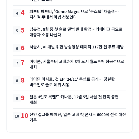
4
피프티피프티, 'Genie Magic'으로 '논스탑' 재출격…
지하철 무대서 마법 선보인다
5
남유정, 8월 중 첫 솔로 앨범 발매 확정…리메이크 곡으로
대중과 소통 나선다
6
서울시, AI 개발 위한 방송영상 데이터 117만 건 무료 개방
7
아이콘, 서울부터 고베까지 8개 도시 월드투어 성공적으로
개최
8
메이딘 마시로, 첫 EP '24/11' 콘셉트 공개… 강렬한
비주얼로 솔로 데뷔 시동
9
일본 4인조 록밴드 카나분, 12월 5일 서울 첫 단독 공연
개최
10
신인 걸그룹 메이딘, 일본 고베 첫 콘서트 6000석 전석 매진
기록