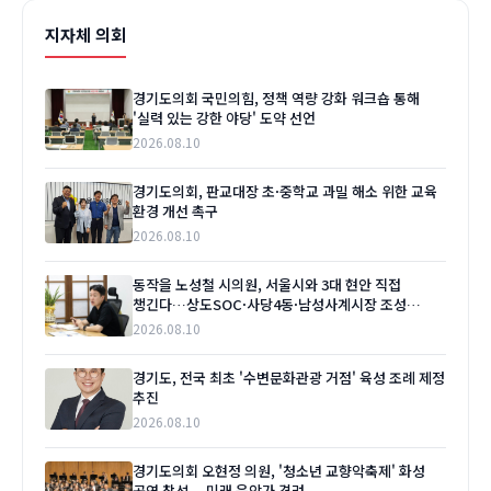
지자체 의회
경기도의회 국민의힘, 정책 역량 강화 워크숍 통해
'실력 있는 강한 야당' 도약 선언
2026.08.10
경기도의회, 판교대장 초·중학교 과밀 해소 위한 교육
환경 개선 촉구
2026.08.10
동작을 노성철 시의원, 서울시와 3대 현안 직접
챙긴다…상도SOC·사당4동·남성사계시장 조성
'본격화'
2026.08.10
경기도, 전국 최초 '수변문화관광 거점' 육성 조례 제정
추진
2026.08.10
경기도의회 오현정 의원, '청소년 교향악축제' 화성
공연 참석… 미래 음악가 격려