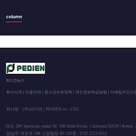
column
피디언뉴스
회사소개
|
이용약관
|
청소년보호정책
|
개인정보취급방침
|
이메일무단수
회사명 : (주)피디언 | PEDIEN co., L
H.Q: 200 Spectrum center Dr. 300 Suite Irvine, California 92618 | Korea
강남구 개포로 508 소망빌딩 B1 520호 | T.02.2252.0112