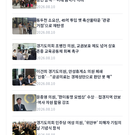
2026.08.10
동두천 소요산, 45억 투입 옛 축산물타운 '관광
거점'으로 재탄생
2026.08.10
경기도의회 조병진 의원, 교권보호 제도 넘어 상호
존중 교육공동체 회복 촉구
2026.08.10
이건희 경기도의원, 안성휴게소 의원 폐쇄
'신중'…“공공의료는 경제성만으로 판단 못 해”
2026.08.10
윤종영 의원, '한미동맹 모범상' 수상…접경지역 안보
·역사 자원 활용 강조
2026.08.10
경기도의회 민주당 여성 의원, '위안부' 피해자 기림의
날 기념식 참석
2026.08.08