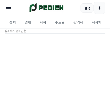
☀️
검색
정치
경제
사회
수도권
광역시
지자체
홈
>
수도권
>
인천