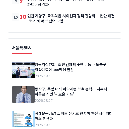
9
파트너십 강화
10
인천 계양구, 국회의원·시의원과 정책 간담회… 현안 해결
·국·시비 확보 협력 다짐
서울특별시
창동역상인회, 또 한번의 따뜻한 나눔… 도봉구
취약계층에 300만원 전달
2026.08.07
동작구, 폭염 대비 취약계층 보호 총력… 사우나
이용료 지원 '새로운 카드'
2026.08.07
서대문구, IoT 스마트 센서로 반지하 안전 사각지대
해소 본격화
2026.08.07