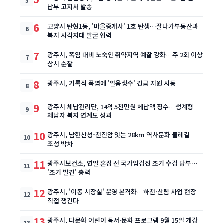
납부 고지서 발송
6
고양시 탄현1동, '마을중개사' 1호 탄생…잘나가부동산과
복지 사각지대 발굴 협력
7
광주시, 폭염 대비 노숙인 취약지역 예찰 강화…주 2회 이상
상시 순찰
8
광주시, 기록적 폭염에 '얼음생수' 긴급 지원 시동
9
광주시 체납관리단, 14억 5천만원 체납액 징수…생계형
체납자 복지 연계도 성과
10
광주시, 남한산성-천진암 잇는 28km 역사문화 둘레길
조성 박차
11
광주시보건소, 연말 혼잡 전 국가암검진 조기 수검 당부…
'조기 발견' 총력
12
광주시, '이동 시장실' 운영 본격화…하천·산림 사업 현장
직접 챙긴다
13
광주시, 다문화 어린이 독서·문화 프로그램 9월 15일 개강