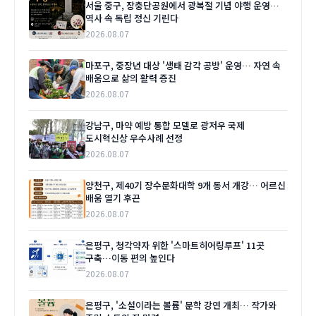
서울 중구, 장충단공원에서 광복절 기념 야행 운영…
역사 속 독립 정신 기린다
2026.08.07
마포구, 중장년 대상 '생태 감각 공방' 운영… 자연 속
배움으로 삶의 활력 증진
2026.08.07
강남구, 마약 예방 통합 모델로 광저우 국제
도시혁신상 우수사례 선정
2026.08.07
양천구, 제40기 장수문화대학 9개 동서 개강… 어르신
배움 열기 후끈
2026.08.07
은평구, 청각약자 위한 '스마트히어링루프' 11곳
구축…이동 편의 높인다
2026.08.07
은평구, '소설이라는 볼륨' 문학 강연 개최… 작가와