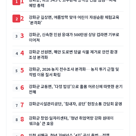
1
예방 총력
2
강화군 길상면, 여름방학 맞아 어린이 자원순환 체험교육
'본격화'
3
강화군, 신속한 민원 응대가 500만원 상당 컵라면 기부로
이어져
4
강화군 선원면, 해안 도로변 덩굴 식물 제거로 안전 환경
조성 본격화
5
강화군, 2026 농지 전수조사 본격화… 농지 투기 근절 및
적법 이용 질서 확립
6
강화군 교동면, '다정 밥상'으로 홀몸 어르신에 따뜻한 온기
전해
7
강화군시설관리공단, ‘힘내자, 공단’ 현장소통 간담회 운영
8
강화군 창업·일자리센터, ‘청년 취업역량 강화 원데이
워크숍’ 큰 호응
인천 서해구, 청년 거버넌스 '4기' 공식 출범…정책