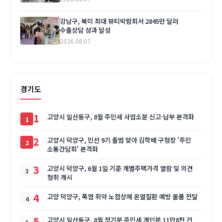
강남구, 북미 최대 뷰티박람회서 2845만 달러
수출상담 성과 달성
2026.08.07
경기도
1
고양시 일산동구, 8월 주민세 사업소분 신고·납부 본격화
2
고양시 덕양구, 민선 9기 출범 맞아 김학배 구청장 '주민
소통간담회' 본격화
3
고양시 덕양구, 6월 1일 기준 개별주택가격 열람 및 의견
청취 개시
4
고양 덕양구, 폭염 취약 노점상에 온열질환 예방 물품 전달
5
고양시 일산동구, 8월 정기분 주민세 개인분 11만8천 건