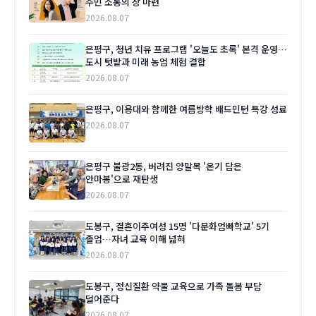
주민 소통의 장 마련
2026.08.07
은평구, 청년 치유 프로그램 '오늘도 초록' 본격 운영…
도시 텃밭과 미래 농업 체험 결합
2026.08.07
은평구, 이용대와 함께한 여름방학 배드민턴 특강 성료
2026.08.07
은평구 불광2동, 버려진 양말목 '온기 담은
안마봉'으로 재탄생
2026.08.07
도봉구, 결혼이주여성 15명 '다문화엄빠학교' 5기
졸업…자녀 교육 이해 넓혀
2026.08.07
도봉구, 정신질환 약물 교육으로 가족 돌봄 부담
덜어준다
2026.08.07