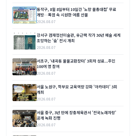
동작구, 8월 8일부터 10일간 '노량 물총대첩' 무료
개방…폭염 속 시원한 여름 선물
2026.08.07
강서구 겸재정선미술관, 유근택 작가 30년 예술 세계
조망하는 '숨' 전시 개최
2026.08.07
서초구, ‘내곡동 물물교환장터’ 3회차 성료...주민
100여 명 참여
2026.08.07
서울 노원구, 학부모 교육역량 강화 '아카데미' 3회
개최
2026.08.07
서울 중구, 3년 만에 장충체육관서 '전국노래자랑'
공개 녹화 진행
2026.08.07