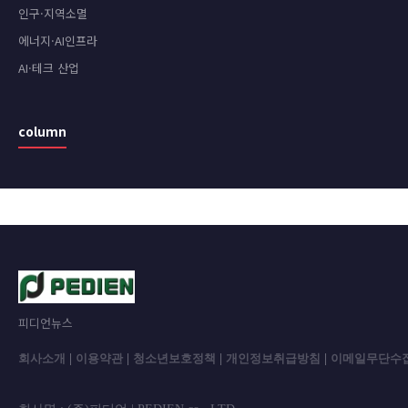
인구·지역소멸
에너지·AI인프라
AI·테크 산업
column
피디언뉴스
회사소개
|
이용약관
|
청소년보호정책
|
개인정보취급방침
|
이메일무단수