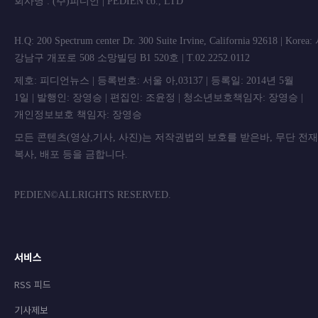
회사명 : (주)피디언 | PEDIEN co., L
H.Q: 200 Spectrum center Dr. 300 Suite Irvine, California 92618 | Korea
강남구 개포로 508 소망빌딩 B1 520호 | T.02.2252.0112
제호: 피디언뉴스 | 등록번호: 서울 아,03137 | 등록일: 2014년 5월
1일 | 발행인: 장영승 | 편집인: 조윤정 | 청소년보호책임자: 장영승 |
개인정보보호 책임자: 장영승
모든 콘텐츠(영상,기사, 사진)는 저작권법의 보호를 받은바, 무단 전
복사, 배포 등을 금합니
PEDIEN©ALLRIGHTS RESERVED.
서비스
RSS 피드
기사제보