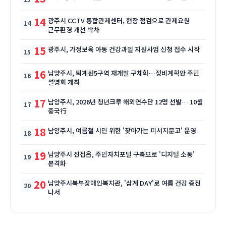
14
광주시 CCTV 통합관제센터, 현장 점검으로 관제요원
근무환경 개선 박차
15
광주시, 가정보육 아동 건강과일 지원사업 신청 접수 시작
16
남양주시, 퇴계원5구역 재개발 구체화…정비계획안 주민
설명회 개최
17
남양주시, 2026년 청년크루 해외연수단 12명 선발… 10월
중국行
18
남양주시, 여름철 시민 위한 '찾아가는 피서지문고' 운영
19
남양주시 진접읍, 주민자치포털 구축으로 '디지털 소통'
본격화
20
남양주시북부장애인복지관, '삼계 DAY'로 여름 건강 증진
나서