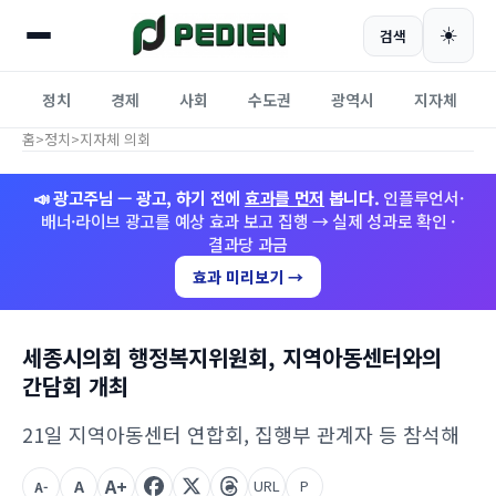
☀️
검색
정치
경제
사회
수도권
광역시
지자체
홈
>
정치
>
지자체 의회
📣 광고주님 — 광고, 하기 전에
효과를 먼저
봅니다.
인플루언서·
배너·라이브 광고를 예상 효과 보고 집행 → 실제 성과로 확인 ·
결과당 과금
효과 미리보기 →
세종시의회 행정복지위원회, 지역아동센터와의
간담회 개최
21일 지역아동센터 연합회, 집행부 관계자 등 참석해
A+
A
URL
P
A-