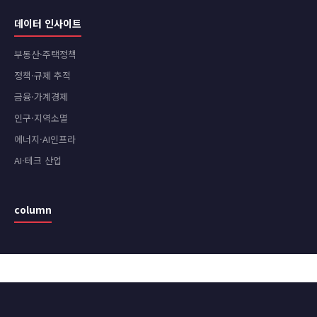
데이터 인사이트
부동산·주택정책
정책·규제 추적
금융·가계경제
인구·지역소멸
에너지·AI인프라
AI·테크 산업
column