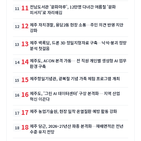
11
전남도서관 '문화마루', 12만명 다녀간 여름철 '문화
피서지'로 자리매김
12
제주 자치경찰, 용담2동 현장 소통…주민 의견 반영 치안
강화
13
제주 백록담, 드론 3D 정밀지형자료 구축…낙석·붕괴 정량
분석 첫걸음
14
제주도, AI:ON 본격 가동… 전 직원 개인별 생성형 AI 업무
환경 구축
15
제주항일기념관, 광복절 기념 가족 체험 프로그램 개최
16
제주도, '그린 AI 데이터센터' 구상 본격화… 지역 산업
혁신 이끈다
17
제주 농업기술원, 현장 밀착 온열질환 예방 활동 강화
18
제주 당근, 2026~27년산 파종 본격화…재배면적은 전년
수준 유지 전망