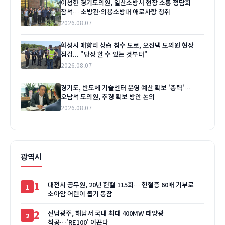
이성한 경기도의원, 일산소방서 현장 소통 정담회
참석… 소방관·의용소방대 애로사항 청취
2026.08.07
화성시 매향리 상습 침수 도로, 오진택 도의원 현장
점검... "당장 할 수 있는 것부터"
2026.08.07
경기도, 반도체 기술센터 운영 예산 확보 '총력'…
오남석 도의원, 추경 확보 방안 논의
2026.08.07
광역시
1
대전시 공무원, 20년 헌혈 115회… 헌혈증 60매 기부로
소아암 어린이 돕기 동참
2
전남광주, 해남서 국내 최대 400MW 태양광
착공…'RE100' 이끈다