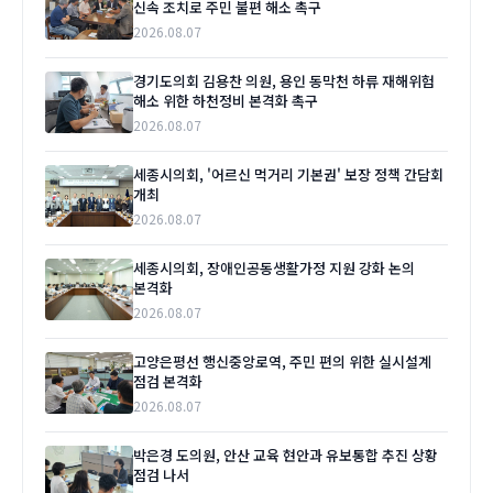
신속 조치로 주민 불편 해소 촉구
2026.08.07
경기도의회 김용찬 의원, 용인 동막천 하류 재해위험
해소 위한 하천정비 본격화 촉구
2026.08.07
세종시의회, '어르신 먹거리 기본권' 보장 정책 간담회
개최
2026.08.07
세종시의회, 장애인공동생활가정 지원 강화 논의
본격화
2026.08.07
고양은평선 행신중앙로역, 주민 편의 위한 실시설계
점검 본격화
2026.08.07
박은경 도의원, 안산 교육 현안과 유보통합 추진 상황
점검 나서