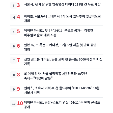
3
서울시, AI 개발 위한 방송영상 데이터 117만 건 무료 개방
4
아이콘, 서울부터 고베까지 8개 도시 월드투어 성공적으로
개최
5
메이딘 마시로, 첫 EP '24/11' 콘셉트 공개… 강렬한
비주얼로 솔로 데뷔 시동
6
일본 4인조 록밴드 카나분, 12월 5일 서울 첫 단독 공연
개최
7
신인 걸그룹 메이딘, 일본 고베 첫 콘서트 6000석 전석 매진
기록
8
록 여제 리사, 서울 올림픽홀 2천 관객과 15주년
축제…"떼창에 감동"
9
원어스, 소속사 이적 후 첫 월드투어 'FULL MOON' 10월
서울서 시작
10
메이딘 마시로, 금발+스모키 변신 '24/11' 두 번째 콘셉트
공개