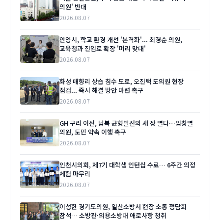
의원' 반대
2026.08.07
안양시, 학교 환경 개선 '본격화'... 최경순 의원,
교육청과 진입로 확장 '머리 맞대'
2026.08.07
화성 매향리 상습 침수 도로, 오진택 도의원 현장
점검... 즉시 해결 방안 마련 촉구
2026.08.07
GH 구리 이전, 남북 균형발전의 새 장 열다…임창열
의원, 도민 약속 이행 촉구
2026.08.07
인천시의회, 제7기 대학생 인턴십 수료… 6주간 의정
체험 마무리
2026.08.07
이성한 경기도의원, 일산소방서 현장 소통 정담회
참석… 소방관·의용소방대 애로사항 청취