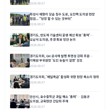
2026.08.07
화성시 매향리 상습 침수 도로, 오진택 도의원 현장
점검... "당장 할 수 있는 것부터"
2026.08.07
경기도, 반도체 기술센터 운영 예산 확보 '총력'…
오남석 도의원, 추경 확보 방안 논의
2026.08.07
경기도의회, GH 공사채 발행 투명성 강화 주문…
이혜원 부위원장 '도민 눈높이 설명' 강조
2026.08.07
경기도의회, '배달특급' 활성화 위한 현장 목소리 청취
2026.08.07
안산시, 호수중학군 과밀 해소 '총력'… 김동규
도의원, 교육현안 간담회 주재
2026.08.07