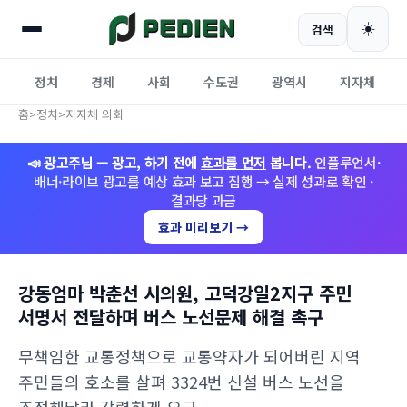
☀️
검색
정치
경제
사회
수도권
광역시
지자체
홈
>
정치
>
지자체 의회
📣 광고주님 — 광고, 하기 전에
효과를 먼저
봅니다.
인플루언서·
배너·라이브 광고를 예상 효과 보고 집행 → 실제 성과로 확인 ·
결과당 과금
효과 미리보기 →
강동엄마 박춘선 시의원, 고덕강일2지구 주민
서명서 전달하며 버스 노선문제 해결 촉구
무책임한 교통정책으로 교통약자가 되어버린 지역
주민들의 호소를 살펴 3324번 신설 버스 노선을