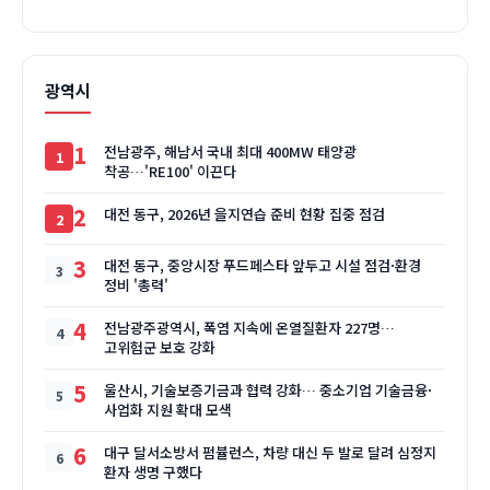
광역시
1
전남광주, 해남서 국내 최대 400MW 태양광
착공…'RE100' 이끈다
2
대전 동구, 2026년 을지연습 준비 현황 집중 점검
3
대전 동구, 중앙시장 푸드페스타 앞두고 시설 점검·환경
정비 '총력'
4
전남광주광역시, 폭염 지속에 온열질환자 227명…
고위험군 보호 강화
5
울산시, 기술보증기금과 협력 강화… 중소기업 기술금융·
사업화 지원 확대 모색
6
대구 달서소방서 펌뷸런스, 차량 대신 두 발로 달려 심정지
환자 생명 구했다