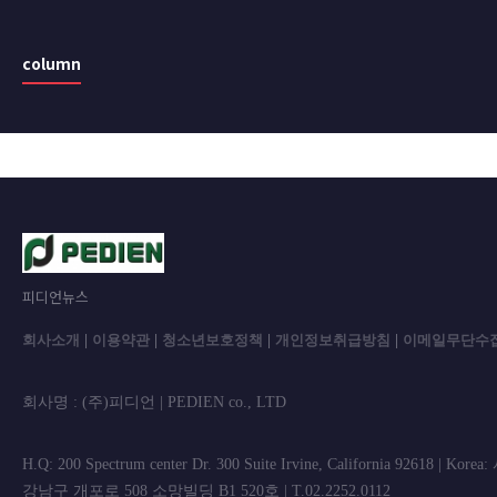
column
피디언뉴스
회사소개
|
이용약관
|
청소년보호정책
|
개인정보취급방침
|
이메일무단수
회사명 : (주)피디언 | PEDIEN co., L
H.Q: 200 Spectrum center Dr. 300 Suite Irvine, California 92618 | Korea
강남구 개포로 508 소망빌딩 B1 520호 | T.02.2252.0112