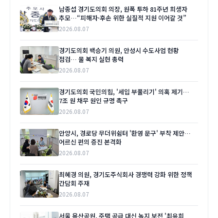
남종섭 경기도의회 의장, 원폭 투하 81주년 희생자
추모…“피해자·후손 위한 실질적 지원 이어갈 것”
2026.08.07
경기도의회 백승기 의원, 안성시 수도사업 현황
점검… 물 복지 실현 총력
2026.08.07
경기도의회 국민의힘, '세입 부풀리기' 의혹 제기…
7조 원 채무 원인 규명 촉구
2026.08.07
안양시, 경로당 무더위쉼터 '환영 문구' 부착 제안…
어르신 편의 증진 본격화
2026.08.07
최혜경 의원, 경기도주식회사 경쟁력 강화 위한 정책
간담회 주재
2026.08.07
서울 용산공원, 주택 공급 대신 녹지 보전 '최유희