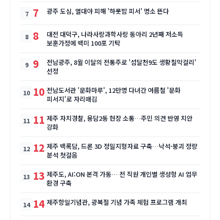
7
광주 도심, 열대야 피해 '하룻밤 피서' 명소 뜬다
8
대전 대덕구, 나라사랑과학사랑 동아리 2년째 저소득
보훈가정에 백미 100포 기탁
9
전남광주, 8월 이달의 전통주로 '섬달천9도 생황칠막걸리'
선정
10
전남도서관 '문화마루', 12만명 다녀간 여름철 '문화
피서지'로 자리매김
11
제주 자치경찰, 용담2동 현장 소통…주민 의견 반영 치안
강화
12
제주 백록담, 드론 3D 정밀지형자료 구축…낙석·붕괴 정량
분석 첫걸음
13
제주도, AI:ON 본격 가동… 전 직원 개인별 생성형 AI 업무
환경 구축
14
제주항일기념관, 광복절 기념 가족 체험 프로그램 개최