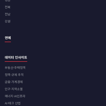
전북
전남
강원
연예
데이터 인사이트
부동산·주택정책
정책·규제 추적
금융·가계경제
인구·지역소멸
에너지·AI인프라
AI·테크 산업