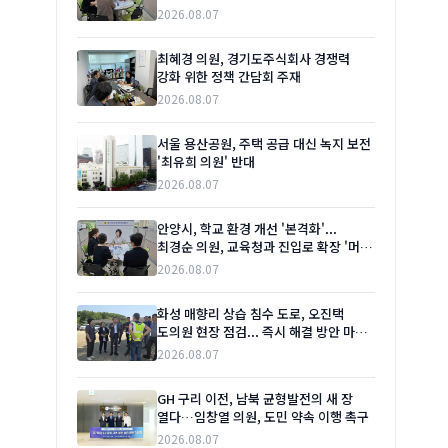
2026.08.07
최혜경 의원, 경기도주식회사 경쟁력
강화 위한 정책 간담회 주재
2026.08.07
서울 용산공원, 주택 공급 대신 녹지 보전
'최유희 의원' 반대
2026.08.07
안양시, 학교 환경 개선 '본격화'...
최경순 의원, 교육청과 진입로 확장 '머리
맞대'
2026.08.07
화성 매향리 상습 침수 도로, 오진택
도의원 현장 점검... 즉시 해결 방안 마련
촉구
2026.08.07
GH 구리 이전, 남북 균형발전의 새 장
열다…임창열 의원, 도민 약속 이행 촉구
2026.08.07