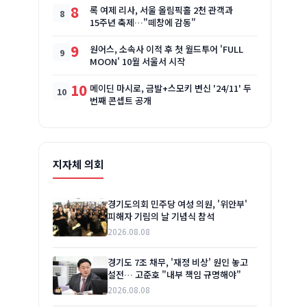
8
록 여제 리사, 서울 올림픽홀 2천 관객과
15주년 축제…"떼창에 감동"
9
원어스, 소속사 이적 후 첫 월드투어 'FULL
MOON' 10월 서울서 시작
10
메이딘 마시로, 금발+스모키 변신 '24/11' 두
번째 콘셉트 공개
에
지자체 의회
경기도의회 민주당 여성 의원, '위안부'
피해자 기림의 날 기념식 참석
2026.08.08
경기도 7조 채무, '재정 비상' 원인 놓고
설전… 고준호 "내부 책임 규명해야"
2026.08.08