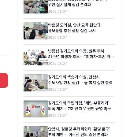
위한 실시설계 점검 본격화
2026.08.07
박은경 도의원, 안산 교육 현안과
유보통합 추진 상황 점검 나서
2026.08.07
남종섭 경기도의회 의장, 원폭 투하
81주년 희생자 추모…“피해자·후손 위한
실질적 지원 이어갈 것”
2026.08.07
경기도의회 백승기 의원, 안성시
수도사업 현황 점검… 물 복지 실현 총력
2026.08.07
경기도의회 국민의힘, '세입 부풀리기'
의혹 제기…7조 원 채무 원인 규명 촉구
2026.08.07
안양시, 경로당 무더위쉼터 '환영 문구'
부착 제안… 어르신 편의 증진 본격화