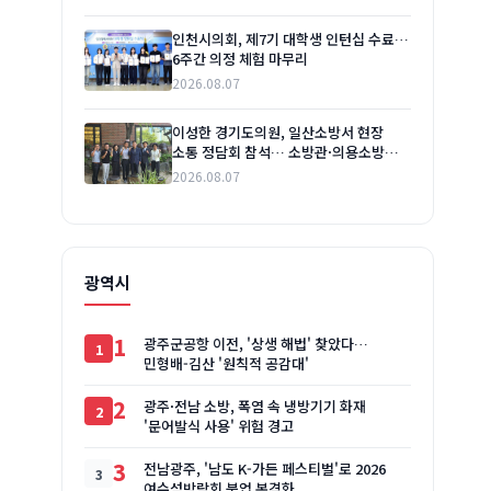
인천시의회, 제7기 대학생 인턴십 수료…
6주간 의정 체험 마무리
2026.08.07
이성한 경기도의원, 일산소방서 현장
소통 정담회 참석… 소방관·의용소방대
애로사항 청취
2026.08.07
광역시
1
광주군공항 이전, '상생 해법' 찾았다…
민형배-김산 '원칙적 공감대'
2
광주·전남 소방, 폭염 속 냉방기기 화재
'문어발식 사용' 위험 경고
3
전남광주, '남도 K-가든 페스티벌'로 2026
여수섬박람회 붐업 본격화