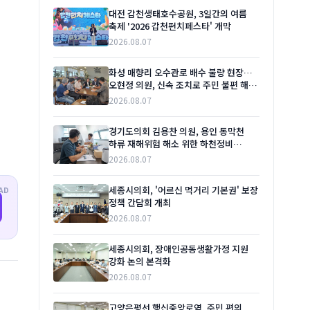
대전 갑천생태호수공원, 3일간의 여름
축제 '2026 갑천펀치페스타' 개막
2026.08.07
화성 매향리 오수관로 배수 불량 현장…
오현정 의원, 신속 조치로 주민 불편 해소
촉구
2026.08.07
경기도의회 김용찬 의원, 용인 동막천
하류 재해위험 해소 위한 하천정비
본격화 촉구
2026.08.07
세종시의회, '어르신 먹거리 기본권' 보장
AD
정책 간담회 개최
2026.08.07
세종시의회, 장애인공동생활가정 지원
강화 논의 본격화
2026.08.07
고양은평선 행신중앙로역, 주민 편의