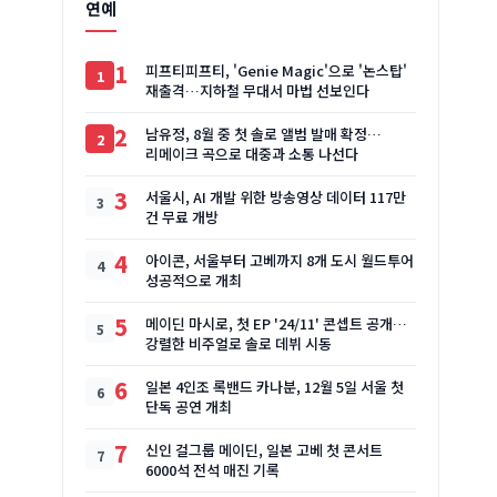
연예
1
피프티피프티, 'Genie Magic'으로 '논스탑'
재출격…지하철 무대서 마법 선보인다
2
남유정, 8월 중 첫 솔로 앨범 발매 확정…
리메이크 곡으로 대중과 소통 나선다
3
서울시, AI 개발 위한 방송영상 데이터 117만
건 무료 개방
4
아이콘, 서울부터 고베까지 8개 도시 월드투어
성공적으로 개최
5
메이딘 마시로, 첫 EP '24/11' 콘셉트 공개…
강렬한 비주얼로 솔로 데뷔 시동
6
일본 4인조 록밴드 카나분, 12월 5일 서울 첫
단독 공연 개최
7
신인 걸그룹 메이딘, 일본 고베 첫 콘서트
6000석 전석 매진 기록