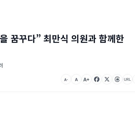
일을 꿈꾸다” 최만식 의원과 함께한
려
A+
A
URL
A-