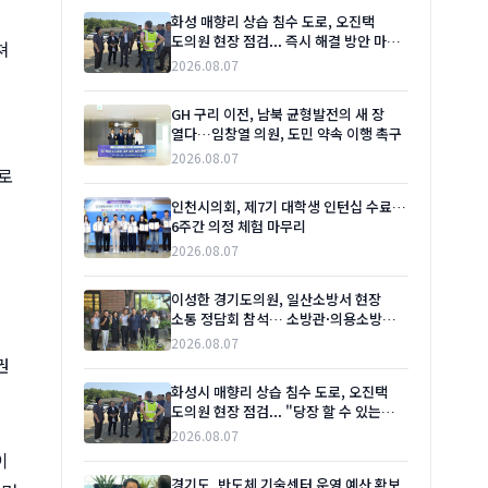
화성 매향리 상습 침수 도로, 오진택
도의원 현장 점검... 즉시 해결 방안 마련
쳐
촉구
2026.08.07
GH 구리 이전, 남북 균형발전의 새 장
열다…임창열 의원, 도민 약속 이행 촉구
2026.08.07
로
인천시의회, 제7기 대학생 인턴십 수료…
6주간 의정 체험 마무리
2026.08.07
이성한 경기도의원, 일산소방서 현장
소통 정담회 참석… 소방관·의용소방대
애로사항 청취
2026.08.07
권
화성시 매향리 상습 침수 도로, 오진택
도의원 현장 점검... "당장 할 수 있는
것부터"
2026.08.07
이
경기도, 반도체 기술센터 운영 예산 확보