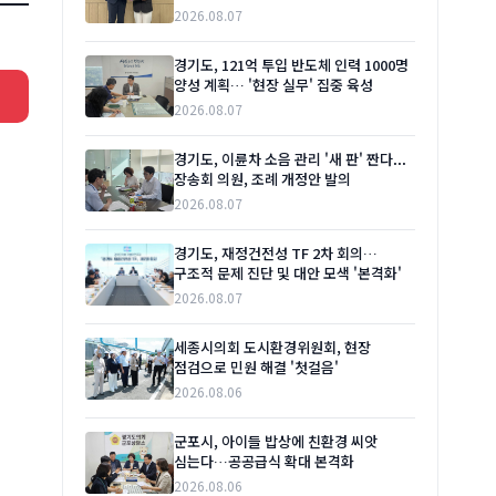
2026.08.07
경기도, 121억 투입 반도체 인력 1000명
양성 계획… '현장 실무' 집중 육성
2026.08.07
경기도, 이륜차 소음 관리 '새 판' 짠다...
장송회 의원, 조례 개정안 발의
2026.08.07
경기도, 재정건전성 TF 2차 회의…
구조적 문제 진단 및 대안 모색 '본격화'
2026.08.07
세종시의회 도시환경위원회, 현장
점검으로 민원 해결 '첫걸음'
2026.08.06
군포시, 아이들 밥상에 친환경 씨앗
심는다…공공급식 확대 본격화
2026.08.06