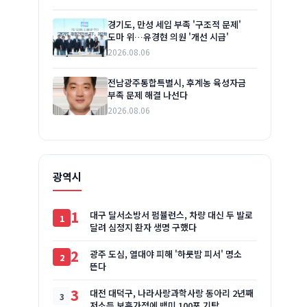
경기도, 만성 세입 부족 '구조적 문제'
도마 위…유경현 의원 '개선 시급'
2026.08.06
전남광주통합특별시, 후계농 육성자금
부족 문제 해결 나선다
2026.08.06
광역시
1
대구 달서소방서 펌뷸런스, 차량 대신 두 발로
달려 심정지 환자 생명 구했다
2
광주 도심, 열대야 피해 '하룻밤 피서' 명소
뜬다
3
대전 대덕구, 나라사랑과학사랑 동아리 2년째
저소득 보훈가정에 백미 100포 기탁