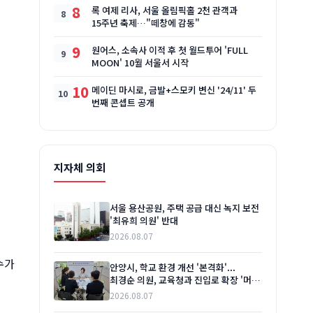
8
록 여제 리사, 서울 올림픽홀 2천 관객과
15주년 축제…"떼창에 감동"
9
원어스, 소속사 이적 후 첫 월드투어 'FULL
MOON' 10월 서울서 시작
10
메이딘 마시로, 금발+스모키 변신 '24/11' 두
번째 콘셉트 공개
지자체 의회
서울 용산공원, 주택 공급 대신 녹지 보전
'최유희 의원' 반대
2026.08.07
수가
안양시, 학교 환경 개선 '본격화'...
최경순 의원, 교육청과 진입로 확장 '머리
맞대'
2026.08.07