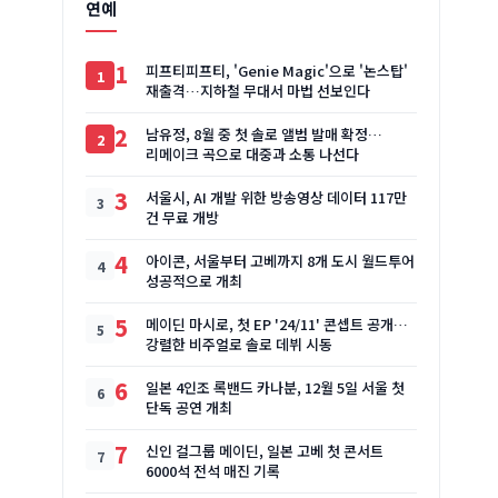
연예
1
피프티피프티, 'Genie Magic'으로 '논스탑'
재출격…지하철 무대서 마법 선보인다
2
남유정, 8월 중 첫 솔로 앨범 발매 확정…
리메이크 곡으로 대중과 소통 나선다
3
서울시, AI 개발 위한 방송영상 데이터 117만
건 무료 개방
4
아이콘, 서울부터 고베까지 8개 도시 월드투어
성공적으로 개최
5
메이딘 마시로, 첫 EP '24/11' 콘셉트 공개…
강렬한 비주얼로 솔로 데뷔 시동
6
일본 4인조 록밴드 카나분, 12월 5일 서울 첫
단독 공연 개최
7
신인 걸그룹 메이딘, 일본 고베 첫 콘서트
6000석 전석 매진 기록