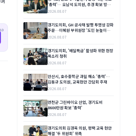
히며
'총력'… 오남석 도의원, 추경 확보 방안
논의
2026.08.07
경기도의회, GH 공사채 발행 투명성 강화
AD
주문…이혜원 부위원장 '도민 눈높이
설명' 강조
2026.08.07
경기도의회, '배달특급' 활성화 위한 현장
목소리 청취
2026.08.07
안산시, 호수중학군 과밀 해소 '총력'…
김동규 도의원, 교육현안 간담회 주재
2026.08.07
연천군 그린바이오 산업, 경기도비
8600만원 확보 '총력'
2026.08.07
경기도의회 김경옥 의원, 평택 교육 현안
해결 ‘두 위원회’ 위촉