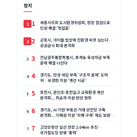
정치
1
세종시의회 도시환경위원회, 현장 점검으로
민원 해결 '첫걸음'
2
군포시, 아이들 밥상에 친환경 씨앗 심는다…
공공급식 확대 본격화
3
전남광주통합특별시, 후계농 육성자금 부족
문제 해결 나선다
4
경기도, 만성 세입 부족 '구조적 문제' 도마
위…유경현 의원 '개선 시급'
5
포천시, 관인초·포천일고 교육환경 개선
본격화... 최순자 의원 현안 청취
6
경기도, AI 기반 부동산 거래 안전망 구축
본격화... 이혜원 의원 '피해 구제' 제도 보완
주문
7
고양은평선 일산 연장 2.04km 추진…
국가철도망 반영 ‘총력’