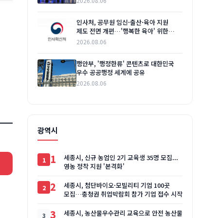
2026.08.06
인사처, 공무원 임신·출산·육아 지원
제도 전면 개편…'행복한 육아' 위한
안내자료 발간
2026.08.06
행안부, '행정한류' 콘텐츠로 대한민국
우수 공공행정 세계에 공유
2026.08.06
광역시
1
세종시, 신규 농업인 2기 교육생 35명 모집...
영농 정착 지원 '본격화'
2
세종시, 첨단바이오·모빌리티 기업 100곳
모집…충청권 취업박람회 참가 기업 접수 시작
3
세종시, 농산물우수관리 교육으로 안전 농산물