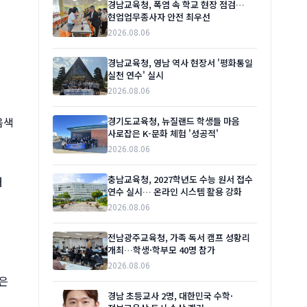
경남교육청, 폭염 속 학교 현장 점검…
현업업무종사자 안전 최우선
2026.08.06
경남교육청, 영남 역사 현장서 '평화통일
실천 연수' 실시
2026.08.06
 음색
경기도교육청, 뉴질랜드 학생들 마음
사로잡은 K-문화 체험 '성공적'
2026.08.06
충남교육청, 2027학년도 수능 원서 접수
터
연수 실시… 온라인 시스템 활용 강화
2026.08.06
전남광주교육청, 가족 독서 캠프 성황리
개최…학생·학부모 40명 참가
2026.08.06
담은
경남 초등교사 2명, 대한민국 수학·