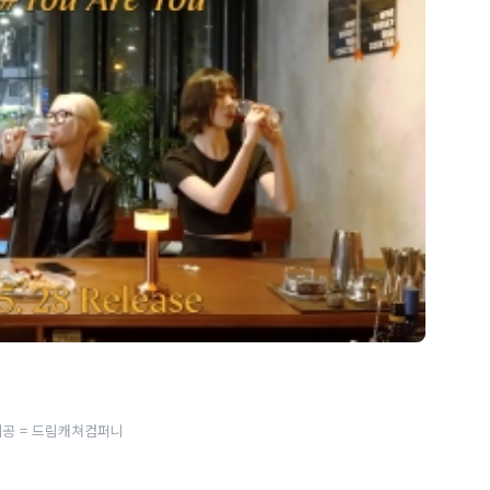
공 = 드림캐쳐컴퍼니