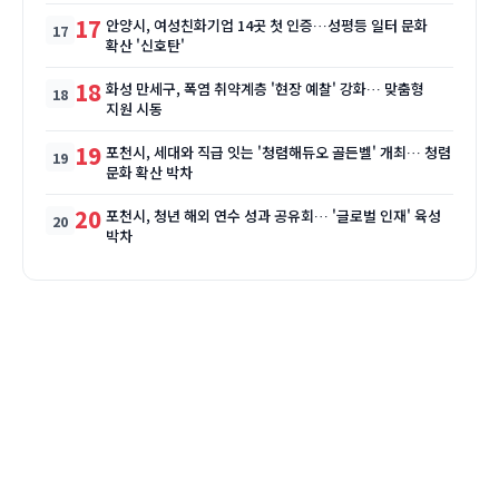
17
안양시, 여성친화기업 14곳 첫 인증…성평등 일터 문화
확산 '신호탄'
18
화성 만세구, 폭염 취약계층 '현장 예찰' 강화… 맞춤형
지원 시동
19
포천시, 세대와 직급 잇는 '청렴해듀오 골든벨' 개최… 청렴
문화 확산 박차
20
포천시, 청년 해외 연수 성과 공유회… '글로벌 인재' 육성
박차