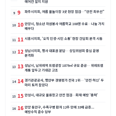
에어컨 설치 지원
9
파주시의회, 여름 물놀이장 3곳 현장 점검…“안전 최우선”
10
안양시, 청소년 자원봉사 여름학교 108명 수료…나눔 가치
배우다
11
시흥시의회, '오직 민생·시민 소통' 현장 간담회 본격 시동
12
성남시의회, 행사 대표권 분담… 상임위원회 중심 운영
본격화
13
성남시, 남위례역 트램광장 1879㎡ 규모 준공… 위례트램
개통 앞두고 기대감 고조
14
경기관광공사, 행안부 경영평가 전국 1위… '안전·혁신' 두
마리 토끼 잡았다
15
안성시, 대규모 물류창고 안전 점검…화재 예방 '총력'
16
안양 동안구, 수족구병 환자 12주 만에 33배 급증...
예방수칙 준수 당부