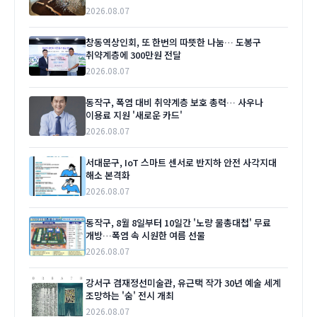
2026.08.07
창동역상인회, 또 한번의 따뜻한 나눔… 도봉구
취약계층에 300만원 전달
2026.08.07
동작구, 폭염 대비 취약계층 보호 총력… 사우나
이용료 지원 '새로운 카드'
2026.08.07
서대문구, IoT 스마트 센서로 반지하 안전 사각지대
해소 본격화
2026.08.07
동작구, 8월 8일부터 10일간 '노량 물총대첩' 무료
개방…폭염 속 시원한 여름 선물
2026.08.07
강서구 겸재정선미술관, 유근택 작가 30년 예술 세계
조망하는 '숨' 전시 개최
2026.08.07