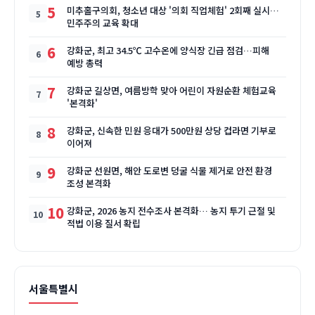
5
미추홀구의회, 청소년 대상 '의회 직업체험' 2회째 실시…
민주주의 교육 확대
6
강화군, 최고 34.5℃ 고수온에 양식장 긴급 점검…피해
예방 총력
7
강화군 길상면, 여름방학 맞아 어린이 자원순환 체험교육
'본격화'
8
강화군, 신속한 민원 응대가 500만원 상당 컵라면 기부로
이어져
9
강화군 선원면, 해안 도로변 덩굴 식물 제거로 안전 환경
조성 본격화
10
강화군, 2026 농지 전수조사 본격화… 농지 투기 근절 및
적법 이용 질서 확립
서울특별시