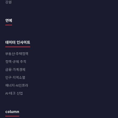
강원
연예
데이터 인사이트
부동산·주택정책
정책·규제 추적
금융·가계경제
인구·지역소멸
에너지·AI인프라
AI·테크 산업
column