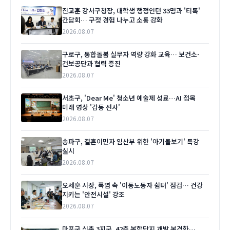
진교훈 강서구청장, 대학생 행정인턴 33명과 '티톡'
간담회… 구정 경험 나누고 소통 강화
2026.08.07
구로구, 통합돌봄 실무자 역량 강화 교육… 보건소·
건보공단과 협력 증진
2026.08.07
서초구, 'Dear Me' 청소년 예술제 성료…AI 접목
미래 영상 '감동 선사'
2026.08.07
송파구, 결혼이민자 임산부 위한 '아기돌보기' 특강
실시
2026.08.07
오세훈 시장, 폭염 속 '이동노동자 쉼터' 점검… 건강
지키는 '안전시설' 강조
2026.08.07
마포구 신촌 3지구, 42층 복합단지 개발 본격화…