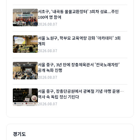
서초구, ‘내곡동 물물교환장터’ 3회차 성료...주민
100여 명 참여
2026.08.07
서울 노원구, 학부모 교육역량 강화 '아카데미' 3회
개최
2026.08.07
서울 중구, 3년 만에 장충체육관서 '전국노래자랑'
공개 녹화 진행
2026.08.07
서울 중구, 장충단공원에서 광복절 기념 야행 운영…
역사 속 독립 정신 기린다
2026.08.07
경기도