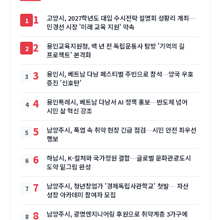
1
고양시, 2027학년도 대입 수시전략 설명회 성황리 개최…
민경선 시장 '미래 교육 지원' 약속
2
용인교육지원청, 백 년 전 독립운동사 탐방 '기억의 길
프로젝트' 본격화
3
용인시, 베트남 다낭 페스티벌 주빈으로 참석…양국 우호
증진 '신호탄'
4
용인특례시, 베트남 다낭서 AI 정책 홍보…반도체 넘어
시민 삶 혁신 강조
5
남양주시, 폭염 속 취약 현장 긴급 점검…시민 안전 최우선
행보
6
하남시, K-컬처와 국가정원 결합…글로벌 문화관광도시
도약 밑그림 완성
7
남양주시, 청년창업가 '경제독립사관학교' 첫발… 자산
성장 아카데미 참여자 모집
8
남양주시, 광명엔지니어링 후원으로 취약계층 3가구에