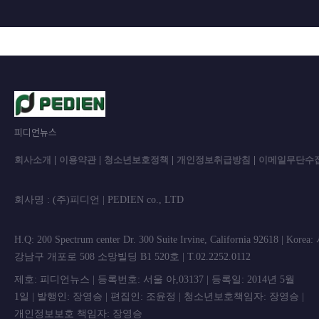
피디언뉴스
회사소개
|
이용약관
|
청소년보호정책
|
개인정보취급방침
|
이메일무단수
회사명 : (주)피디언 | PEDIEN co., L
H.Q: 200 Spectrum center Dr. 300 Suite Irvine, California 92618 | Korea
강남구 개포로 508 소망빌딩 B1 520호 | T.02.2252.0112
제호: 피디언뉴스 | 등록번호: 서울 아,03137 | 등록일: 2014년 5월
1일 | 발행인: 장영승 | 편집인: 조윤정 | 청소년보호책임자: 장영승 |
개인정보보호 책임자: 장영승