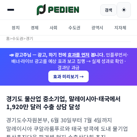
☀️
검색
정치
경제
사회
수도권
광역시
지자체
홈
>
수도권
>
경기
📣 광고주님 — 광고, 하기 전에
효과를 먼저
봅니다.
인플루언서·
배너·라이브 광고를 예상 효과 보고 집행 → 실제 성과로 확인 ·
결과당 과금
효과 미리보기 →
경기도 물산업 중소기업, 말레이시아·태국에서
1,920만 달러 수출 상담 달성
경기도수자원본부, 6월 30일부터 7월 4일까지
말레이시아 쿠알라룸푸르와 태국 방콕에 도내 물기업