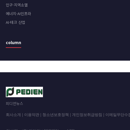
인구·지역소멸
에너지·AI인프라
AI·테크 산업
column
피디언뉴스
회사소개
|
이용약관
|
청소년보호정책
|
개인정보취급방침
|
이메일무단수