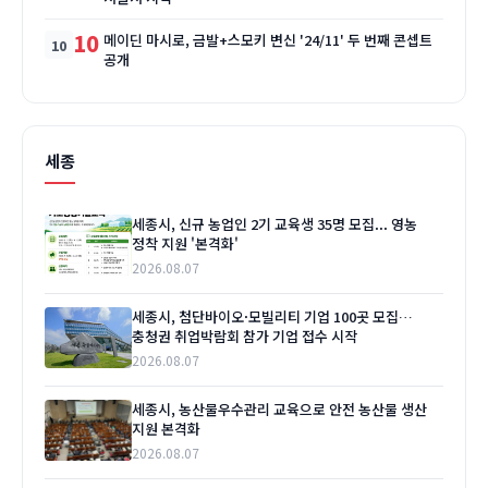
10
메이딘 마시로, 금발+스모키 변신 '24/11' 두 번째 콘셉트
공개
세종
세종시, 신규 농업인 2기 교육생 35명 모집... 영농
정착 지원 '본격화'
2026.08.07
세종시, 첨단바이오·모빌리티 기업 100곳 모집…
충청권 취업박람회 참가 기업 접수 시작
2026.08.07
세종시, 농산물우수관리 교육으로 안전 농산물 생산
지원 본격화
2026.08.07