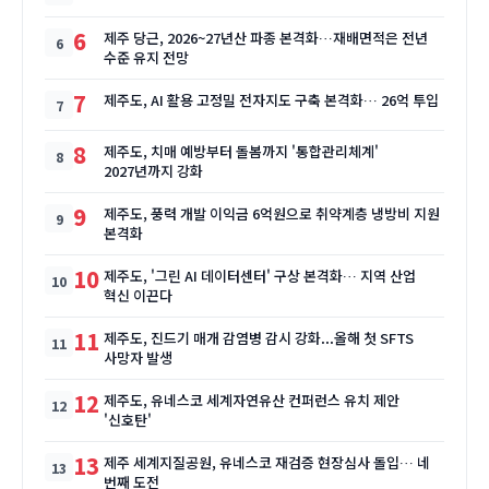
6
제주 당근, 2026~27년산 파종 본격화…재배면적은 전년
수준 유지 전망
7
제주도, AI 활용 고정밀 전자지도 구축 본격화… 26억 투입
8
제주도, 치매 예방부터 돌봄까지 '통합관리체계'
2027년까지 강화
9
제주도, 풍력 개발 이익금 6억원으로 취약계층 냉방비 지원
본격화
10
제주도, '그린 AI 데이터센터' 구상 본격화… 지역 산업
혁신 이끈다
11
제주도, 진드기 매개 감염병 감시 강화...올해 첫 SFTS
사망자 발생
12
제주도, 유네스코 세계자연유산 컨퍼런스 유치 제안
'신호탄'
13
제주 세계지질공원, 유네스코 재검증 현장심사 돌입… 네
번째 도전