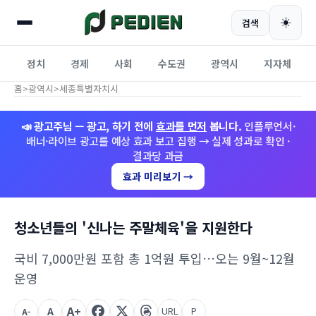
☀️
검색
정치
경제
사회
수도권
광역시
지자체
홈
>
광역시
>
세종특별자치시
📣 광고주님 — 광고, 하기 전에
효과를 먼저
봅니다.
인플루언서·
배너·라이브 광고를 예상 효과 보고 집행 → 실제 성과로 확인 ·
결과당 과금
효과 미리보기 →
청소년들의 '신나는 주말체육'을 지원한다
국비 7,000만원 포함 총 1억원 투입…오는 9월~12월
운영
A+
A
URL
P
A-