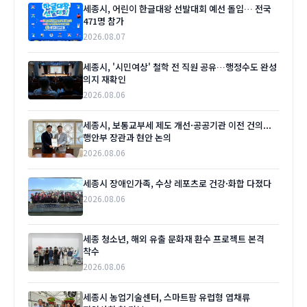
세종시, 어린이 한글대왕 선발대회 예선 돌입… 전국
471명 참가
2026.08.07
세종시, '시민여상' 철학 전 직원 공유…행정수도 완성
의지 재확인
2026.08.06
세종시, 보통교부세 제도 개선·공공기관 이전 건의...
행안부 장관과 현안 논의
2026.08.06
세종시 장애인가족, 수상 레포츠로 건강·화합 다졌다
2026.08.06
세종 청소년, 해외 유출 문화재 환수 프로젝트 본격
착수
2026.08.06
세종시 농업기술센터, 스마트팜 유럽형 엽채류