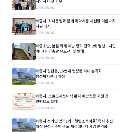
지역사회 첫 기부
2026.08.06
세종시, 하나은행과 함께 취약계층 시원한 여름나기
지원 나서
2026.08.06
세종소방, 봄철 화재 예방 평가 전국 2위 달성...시민
아이디어 '축광 유도선' 빛 발해
2026.08.06
세종시 집현동, 15번째 행정동 시대 본격화…
행정복지센터 개청
2026.08.05
세종시, 조혈모세포이식 환자 예방접종 지원 전
연령으로 확대
2026.08.05
세종시 전의면 양곡1리, '햇빛소득마을' 즉시 추진
대상 선정…주민 주도 재생에너지 사업 본격화