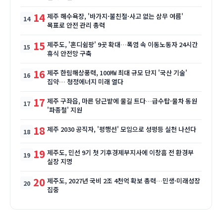
14
제주 해수욕장, '바가지·불친절·사고 없는 삼무 여름'
목표로 안전 관리 총력
15
제주도, '혼디쉼팡' 9곳 확대…폭염 속 이동노동자 24시간
휴식 안전망 구축
16
제주 한림해상풍력, 100㎿ 최대 규모 단지 '국산 기술'
집약… 청정에너지 미래 열다
17
제주 구좌읍, 마른 당근밭에 물길 트다…급수탑·물차 동원
'파종철' 지원
18
제주 2030 공직자, '평행선' 모임으로 성평등 실천 나선다
19
제주도, 민선 9기 첫 기후경제부지사에 이창흠 전 환경부
실장 지명
20
제주도, 2027년 국비 2조 4천억 확보 총력…민생·미래성장
집중