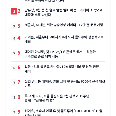
2
남유정, 8월 중 첫 솔로 앨범 발매 확정…리메이크 곡으로
대중과 소통 나선다
3
서울시, AI 개발 위한 방송영상 데이터 117만 건 무료 개방
4
아이콘, 서울부터 고베까지 8개 도시 월드투어 성공적으로
개최
5
메이딘 마시로, 첫 EP '24/11' 콘셉트 공개… 강렬한
비주얼로 솔로 데뷔 시동
6
일본 4인조 록밴드 카나분, 12월 5일 서울 첫 단독 공연
개최
7
신인 걸그룹 메이딘, 일본 고베 첫 콘서트 6000석 전석 매진
기록
8
록 여제 리사, 서울 올림픽홀 2천 관객과 15주년
축제…"떼창에 감동"
9
원어스, 소속사 이적 후 첫 월드투어 'FULL MOON' 10월
서울서 시작