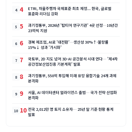
4
ETRI, 자율주행차 국제표준 최초 제정... 한국, 글로벌
표준화 리더십 강화
5
과기정통부, 2026년 '탑티어 연구기관' 4곳 선정…10년간
23억씩 지원
6
경북 제조업, AI로 '대전환'…생산성 30%↑·불량률
15%↓ 성과 '가시화'
7
국토부, 2D 지도 넘어 3D·AI 공간분석 시대 연다… '제4차
공간정보산업진흥 기본계획' 발표
8
과기정통부, 550억 투입해 미래 유망 융합기술 24개 과제
본격화
9
서울, AI 데이터센터 얼라이언스 출범… 국가 전략 산업화
본격화
10
전국 2,012만 명 토지 소유자… 25년 말 기준 현황 통계
발표