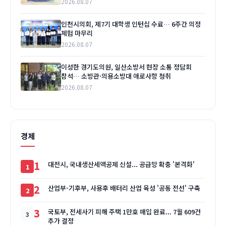
2026.08.07
인천시의회, 제7기 대학생 인턴십 수료… 6주간 의정
체험 마무리
2026.08.07
이성한 경기도의원, 일산소방서 현장 소통 정담회
참석… 소방관·의용소방대 애로사항 청취
2026.08.07
경제
1
대전시, 국내생산세액공제 신설... 공급망 확충 '본격화'
2
산업부-기후부, 사용후 배터리 산업 육성 '공동 전선' 구축
3
국토부, 전세사기 피해 주택 1만호 매입 완료... 7월 609건
추가 결정