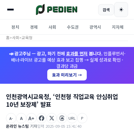
☀️
검색
정치
경제
사회
수도권
광역시
지자체
홈
>
사회
>
교육청
📣 광고주님 — 광고, 하기 전에
효과를 먼저
봅니다.
인플루언서·
배너·라이브 광고를 예상 효과 보고 집행 → 실제 성과로 확인 ·
결과당 과금
효과 미리보기 →
인천광역시교육청, ‘인천형 직업교육 안심취업
10년 보장제’ 발표
A+
A
URL
P
A-
온라인 뉴스팀
기자
입력 2025-09-05 15:41:40