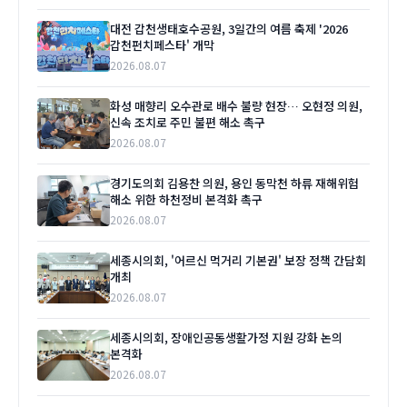
대전 갑천생태호수공원, 3일간의 여름 축제 '2026
갑천펀치페스타' 개막
2026.08.07
화성 매향리 오수관로 배수 불량 현장… 오현정 의원,
신속 조치로 주민 불편 해소 촉구
2026.08.07
경기도의회 김용찬 의원, 용인 동막천 하류 재해위험
해소 위한 하천정비 본격화 촉구
2026.08.07
세종시의회, '어르신 먹거리 기본권' 보장 정책 간담회
개최
2026.08.07
세종시의회, 장애인공동생활가정 지원 강화 논의
본격화
2026.08.07