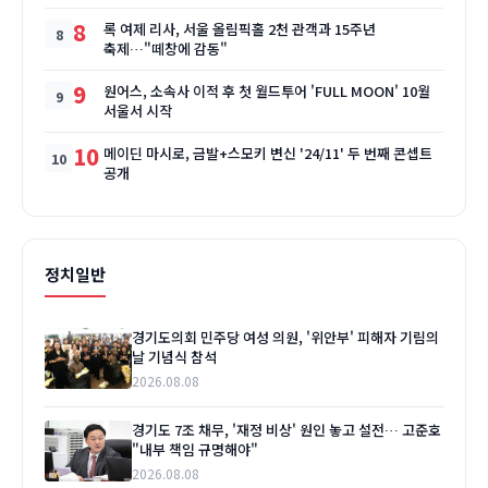
8
록 여제 리사, 서울 올림픽홀 2천 관객과 15주년
축제…"떼창에 감동"
9
원어스, 소속사 이적 후 첫 월드투어 'FULL MOON' 10월
서울서 시작
10
메이딘 마시로, 금발+스모키 변신 '24/11' 두 번째 콘셉트
공개
정치일반
경기도의회 민주당 여성 의원, '위안부' 피해자 기림의
날 기념식 참석
2026.08.08
경기도 7조 채무, '재정 비상' 원인 놓고 설전… 고준호
"내부 책임 규명해야"
2026.08.08