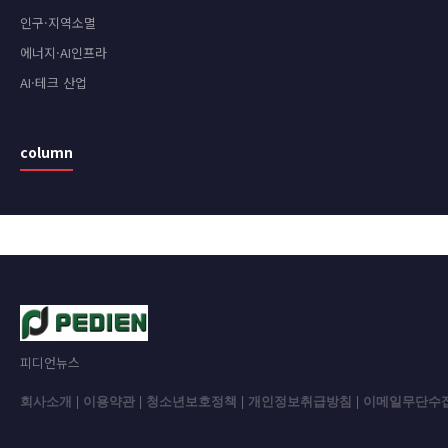
인구·지역소멸
에너지·AI인프라
AI·테크 산업
column
피디언뉴스
회사소개
|
이용약관
|
청소년보호정책
|
개인정보취급방침
|
이메일무단수