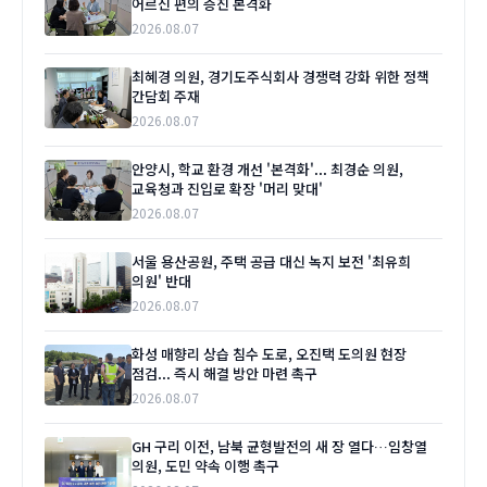
어르신 편의 증진 본격화
2026.08.07
최혜경 의원, 경기도주식회사 경쟁력 강화 위한 정책
간담회 주재
2026.08.07
안양시, 학교 환경 개선 '본격화'... 최경순 의원,
교육청과 진입로 확장 '머리 맞대'
2026.08.07
서울 용산공원, 주택 공급 대신 녹지 보전 '최유희
의원' 반대
2026.08.07
화성 매향리 상습 침수 도로, 오진택 도의원 현장
점검... 즉시 해결 방안 마련 촉구
2026.08.07
GH 구리 이전, 남북 균형발전의 새 장 열다…임창열
의원, 도민 약속 이행 촉구