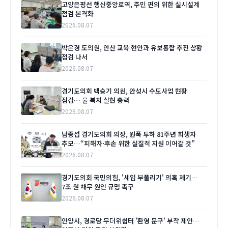
고양은평선 행신중앙로역, 주민 편의 위한 실시설계
점검 본격화
2026.08.07
박은경 도의원, 안산 교육 현안과 유보통합 추진 상황
점검 나서
2026.08.07
경기도의회 백승기 의원, 안성시 수도사업 현황
점검… 물 복지 실현 총력
2026.08.07
남종섭 경기도의회 의장, 원폭 투하 81주년 희생자
추모…“피해자·후손 위한 실질적 지원 이어갈 것”
2026.08.07
경기도의회 국민의힘, '세입 부풀리기' 의혹 제기…
7조 원 채무 원인 규명 촉구
2026.08.07
안양시, 경로당 무더위쉼터 '환영 문구' 부착 제안…