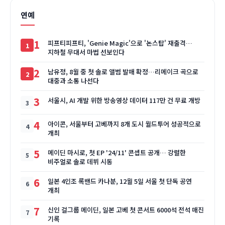
연예
1
피프티피프티, 'Genie Magic'으로 '논스탑' 재출격…
지하철 무대서 마법 선보인다
2
남유정, 8월 중 첫 솔로 앨범 발매 확정…리메이크 곡으로
대중과 소통 나선다
3
서울시, AI 개발 위한 방송영상 데이터 117만 건 무료 개방
4
아이콘, 서울부터 고베까지 8개 도시 월드투어 성공적으로
개최
5
메이딘 마시로, 첫 EP '24/11' 콘셉트 공개… 강렬한
비주얼로 솔로 데뷔 시동
6
일본 4인조 록밴드 카나분, 12월 5일 서울 첫 단독 공연
개최
7
신인 걸그룹 메이딘, 일본 고베 첫 콘서트 6000석 전석 매진
기록