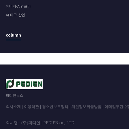
에너지·AI인프라
AI·테크 산업
column
피디언뉴스
회사소개
|
이용약관
|
청소년보호정책
|
개인정보취급방침
|
이메일무단수
회사명 : (주)피디언 | PEDIEN co., L