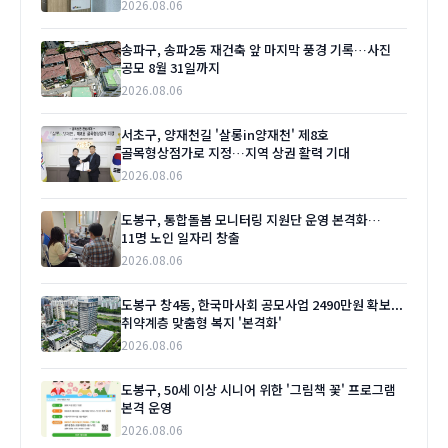
2026.08.06
송파구, 송파2동 재건축 앞 마지막 풍경 기록…사진
공모 8월 31일까지
2026.08.06
서초구, 양재천길 '살롱in양재천' 제8호
골목형상점가로 지정…지역 상권 활력 기대
2026.08.06
도봉구, 통합돌봄 모니터링 지원단 운영 본격화…
11명 노인 일자리 창출
2026.08.06
도봉구 창4동, 한국마사회 공모사업 2490만원 확보...
취약계층 맞춤형 복지 '본격화'
2026.08.06
도봉구, 50세 이상 시니어 위한 '그림책 꽃' 프로그램
본격 운영
2026.08.06