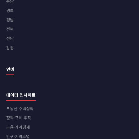
충남
경북
경남
전북
전남
강원
연예
데이터 인사이트
부동산·주택정책
정책·규제 추적
금융·가계경제
인구·지역소멸