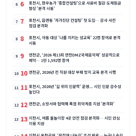
6
포천시, 한우농가 '종합컨설팅'으로 사료비 절감·도체등급
향상 '본격 시동'
7
포천시, 읍면동 '자가진단 컨설팅' 첫 도입… 감사 사전
점검 본격화
8
포천시, 아동 대상 '나를 지키는 성교육' 22명 참여로 본격
시동
9
연천군, '2026 제13회 연천DMZ국제음악제' 성공적으로
폐막… 1만 1,592명 참여
10
연천군, 2026년 전 직원 대상 부패 방지 교육 본격 시행
11
포천시, 2026년 '길 위의 인문학' 운영... 시민 인문 감수성
높인다
12
연천군, 소방서와 협력해 폭염 취약계층 지원 '본격화'
13
이천시, 여름 물놀이장 4곳 안전 점검 본격화… 시민 안심
이용 지원
이천시 온천공원, ‘무장애 나눔길’ 조성 완료… 누구나 숲길