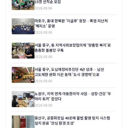
15명 선착순 모집
2026.08.06
마포구, 홍대 한복판 '이글루' 등장…폭염 피난처
'해피소' 운영
2026.08.06
서울 중구, 동 지역사회보장협의체 '맞춤형 복지'로
촘촘한 돌봄망 구축
2026.08.06
서울 중구, 도심재정비추진단 4년 성과… 남산
고도제한 완화 이끈 동력 '도시 경쟁력'으로
2026.08.06
노원구, 지역 연계 아동한의약 사업…성장·건강 '두
마리 토끼' 잡았다
2026.08.06
용산구, 공중화장실 40곳에 불법 촬영 탐지 시스템
설치 완료 '안심 환경 조성'