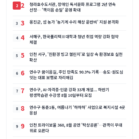
2
청라호수도서관, 장애인 독서문화 프로그램 2년 연속
선정… '책이음 손말' 운영 확대
3
옹진군, 섬 농가 '농기계 수리 해상 운반비' 지원 본격화
4
서해구, 한국폴리텍Ⅱ대학과 청년 취업 역량 강화 협약
체결
5
인천 서구, '친환경 빙고 챌린지'로 일상 속 환경보호 실천
확산
6
연수구 꿈이음길, 주민 만족도 90.3% 기록…송도-원도심
잇는 대표 보행로 자리매김
7
연수구, AI·자격증·인문 강좌 33개 개설... 하반기
평생학습관 수강생 8월 10일부터 모집
8
연수구 동춘1동, 여름나기 '하하하' 사업으로 복지시설 4곳
응원
9
인천 트라이보울 360, 8월 공연 '탁상공론'…관객이 무대
위로 오른다