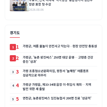
장관 표창 첫 수상
2026.08.06
경기도
1
가평군, 여름 물놀이 안전사고 막는다…현장 안전망 총동원
2
가평군, '농촌 왕진버스' 250명 대상 운영… 고령층 건강
증진 '성과'
3
가평 조종청소년문화의집, 평창서 '늘해랑' 여름캠프
성공적으로 마무리
4
가평군 가평읍, 제33·34대 읍장 이·취임식 개최… 지역
발전 위한 새 출발
5
연천군, 농촌왕진버스 임진농협서 200명 진료 '성공적'