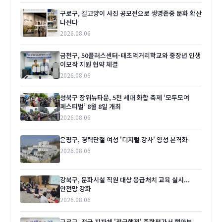
구로구, 길고양이 사진 공모전으로 생명존중 문화 확산
나선다
2026.08.06
금천구, 50플러스센터-태초먹거리학교와 중장년 인생
이모작 지원 협약 체결
2026.08.06
성북구 장위뉴타운, 5천 세대 화합 축제 ‘모두모여
페스티벌’ 8월 8일 개최
2026.08.06
은평구, 경력단절 여성 '디지털 강사' 양성 본격화
2026.08.06
강북구, 문화시설 직원 대상 응급처치 교육 실시...
안전망 강화
2026.08.06
구로구, 전국 지자체 '적극행정' 종합평가서 행안부