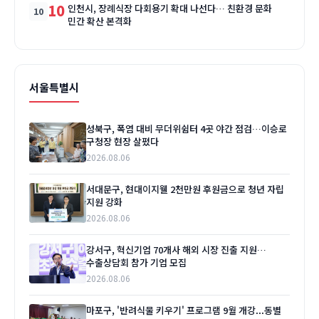
10
인천시, 장례식장 다회용기 확대 나선다… 친환경 문화
민간 확산 본격화
서울특별시
성북구, 폭염 대비 무더위쉼터 4곳 야간 점검…이승로
구청장 현장 살폈다
2026.08.06
서대문구, 현대이지웰 2천만원 후원금으로 청년 자립
지원 강화
2026.08.06
강서구, 혁신기업 70개사 해외 시장 진출 지원…
수출상담회 참가 기업 모집
2026.08.06
마포구, '반려식물 키우기' 프로그램 9월 개강...동별