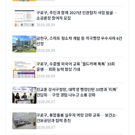
구로구, 주민과 함께 2027년 민관협치 사업 발굴…
소공론장 참여자 모집
2026.08.09
금천구, 스마트 청소차 개발 등 적극행정 우수사례 6건
선정
2026.08.09
구로구, 수준별 외국어 교육 '월드카페 톡톡' 33회
운영… 회화 능력 향상 기대
2026.08.09
진교훈 강서구청장, 대학생 행정인턴 33명과 '티톡'
간담회… 구정 경험 나누고 소통 강화
2026.08.07
구로구, 통합돌봄 실무자 역량 강화 교육… 보건소·
건보공단과 협력 증진
2026.08.07