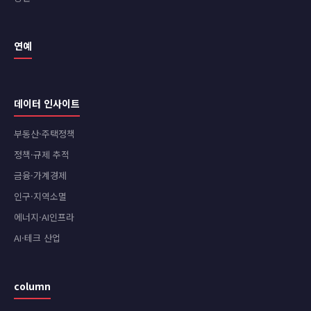
연예
데이터 인사이트
부동산·주택정책
정책·규제 추적
금융·가계경제
인구·지역소멸
에너지·AI인프라
AI·테크 산업
column