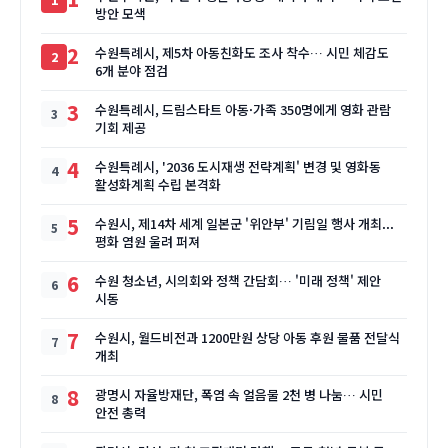
방안 모색
2
수원특례시, 제5차 아동친화도 조사 착수… 시민 체감도
6개 분야 점검
3
수원특례시, 드림스타트 아동·가족 350명에게 영화 관람
기회 제공
4
수원특례시, '2036 도시재생 전략계획' 변경 및 영화동
활성화계획 수립 본격화
5
수원시, 제14차 세계 일본군 '위안부' 기림일 행사 개최...
평화 염원 울려 퍼져
6
수원 청소년, 시의회와 정책 간담회… '미래 정책' 제안
시동
7
수원시, 월드비전과 1200만원 상당 아동 후원 물품 전달식
개최
8
광명시 자율방재단, 폭염 속 얼음물 2천 병 나눔… 시민
안전 총력