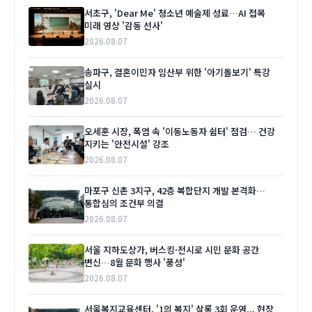
서초구, 'Dear Me' 청소년 예술제 성료…AI 접목
미래 영상 '감동 선사'
2026.08.07
송파구, 결혼이민자 임산부 위한 '아기돌보기' 특강
실시
2026.08.07
오세훈 시장, 폭염 속 '이동노동자 쉼터' 점검… 건강
지키는 '안전시설' 강조
2026.08.07
마포구 신촌 3지구, 42층 복합단지 개발 본격화…
통합심의 조건부 의결
2026.08.07
서울 지하도상가, 버스킹·전시로 시민 문화 공간
변신…8월 문화 행사 '풍성'
2026.08.07
서울복지교육센터, '1의 복지' 살롱 3회 운영... 현장