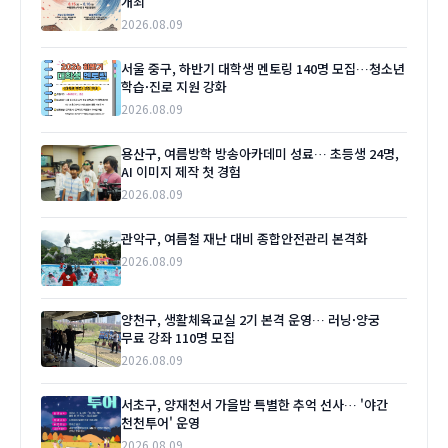
개최
2026.08.09
서울 중구, 하반기 대학생 멘토링 140명 모집…청소년
학습·진로 지원 강화
2026.08.09
용산구, 여름방학 방송아카데미 성료… 초등생 24명,
AI 이미지 제작 첫 경험
2026.08.09
관악구, 여름철 재난 대비 종합안전관리 본격화
2026.08.09
양천구, 생활체육교실 2기 본격 운영… 러닝·양궁
무료 강좌 110명 모집
2026.08.09
서초구, 양재천서 가을밤 특별한 추억 선사… '야간
천천투어' 운영
2026.08.09