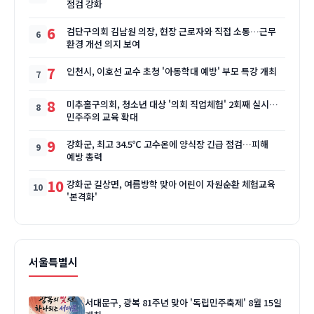
점검 강화
6
검단구의회 김남원 의장, 현장 근로자와 직접 소통…근무
환경 개선 의지 보여
7
인천시, 이호선 교수 초청 '아동학대 예방' 부모 특강 개최
8
미추홀구의회, 청소년 대상 '의회 직업체험' 2회째 실시…
민주주의 교육 확대
9
강화군, 최고 34.5℃ 고수온에 양식장 긴급 점검…피해
예방 총력
10
강화군 길상면, 여름방학 맞아 어린이 자원순환 체험교육
'본격화'
서울특별시
서대문구, 광복 81주년 맞아 '독립민주축제' 8월 15일