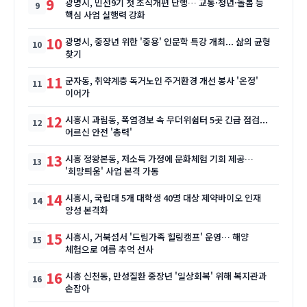
9
광명시, 민선9기 첫 조직개편 단행… 교통·청년·돌봄 등
핵심 사업 실행력 강화
10
광명시, 중장년 위한 '중용' 인문학 특강 개최... 삶의 균형
찾기
11
군자동, 취약계층 독거노인 주거환경 개선 봉사 '온정'
이어가
12
시흥시 과림동, 폭염경보 속 무더위쉼터 5곳 긴급 점검...
어르신 안전 '총력'
13
시흥 정왕본동, 저소득 가정에 문화체험 기회 제공…
'희망틔움' 사업 본격 가동
14
시흥시, 국립대 5개 대학생 40명 대상 제약바이오 인재
양성 본격화
15
시흥시, 거북섬서 '드림가족 힐링캠프' 운영… 해양
체험으로 여름 추억 선사
16
시흥 신천동, 만성질환 중장년 '일상회복' 위해 복지관과
손잡아