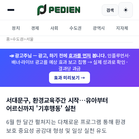
☀️
검색
정치
경제
사회
수도권
광역시
지자체
홈
>
수도권
>
서울
📣 광고주님 — 광고, 하기 전에
효과를 먼저
봅니다.
인플루언서·
배너·라이브 광고를 예상 효과 보고 집행 → 실제 성과로 확인 ·
결과당 과금
효과 미리보기 →
서대문구, 환경교육주간 시작…유아부터
어르신까지 '기후행동' 실천
6월 한 달간 펼쳐지는 다채로운 프로그램 통해 환경
보호 중요성 공감대 형성 및 일상 실천 유도