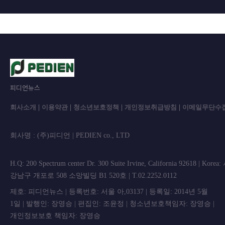
피디언뉴스
회사소개
|
이용약관
|
청소년보호정책
|
개인정보취급방침
|
이메일무단수
회사명 : (주)피디언 | PEDIEN co., L
H.Q: 200 Spectrum center Dr. 300 Suite Irvine, California 92618 | Korea
강남구 개포로 508 소망빌딩 B1 520호 | T.02.2252.0112
제호: 피디언뉴스 | 등록번호: 서울 아,03137 | 등록일: 2014년 5월
1일 | 발행인: 장영승 | 편집인: 조윤정 | 청소년보호책임자: 장영승 |
개인정보보호 책임자: 장영승