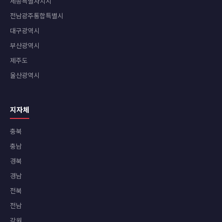
세종특별자치시
전남광주통합특별시
대구광역시
부산광역시
제주도
울산광역시
지자체
충북
충남
경북
경남
전북
전남
강원